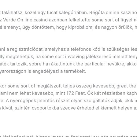
ot találhatsz, közel egy tucat kategóriában. Régóta online kaszi
Verde On line casino azonban felkeltette some sort of figyelm
 véleményt, úgy döntöttem, hogy kipróbálom, és nagyon örülök,
íteni a regisztrációdat, amelyhez a telefonos kód is szükséges l
lly megtehetjük, ha some sort involving játékkereső mellett lenyi
áték tartozik, sobre ha rákattintunk the particular nevükre, akko
gyarországon is engedélyezi a termékeit.
mikor some sort of megjátszott teljes összeg kevesebb, great t
ami nem lehet kevesebb, mint 172 Feet. Ők két részletben kapha
 A nyerőgépek jelentős részét olyan szolgáltatók adják, akik m
en kívül, szintén csoportokba szedve érheted el kiemelt helyen a