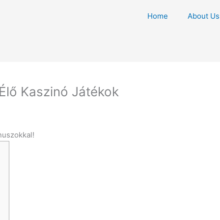
Home
About Us
 Élő Kaszinó Játékok
nuszokkal!