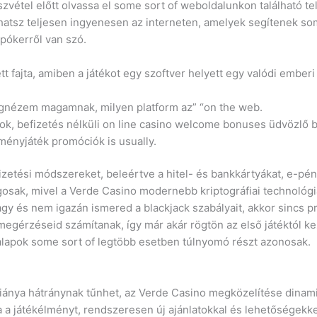
vétel előtt olvassa el some sort of weboldalunkon található telj
álhatsz teljesen ingyenesen az interneten, amelyek segítenek s
pókerről van szó.
tt fajta, amiben a játékot egy szoftver helyett egy valódi ember
egnézem magamnak, milyen platform az” “on the web.
zok, befizetés nélküli on line casino welcome bonuses üdvözlő 
ényjáték promóciók is usually.
zetési módszereket, beleértve a hitel- és bankkártyákat, e-pénz
osak, mivel a Verde Casino modernebb kriptográfiai technológi
agy és nem igazán ismered a blackjack szabályait, akkor sincs 
a megérzéseid számítanak, így már akár rögtön az első játéktól k
z alapok some sort of legtöbb esetben túlnyomó részt azonosak.
iánya hátránynak tűnhet, az Verde Casino megközelítése dina
ja a játékélményt, rendszeresen új ajánlatokkal és lehetőségekke