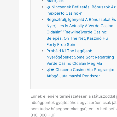
Blackjack
🌿 Nincsenek Befizetési Bónuszok Az
Inexperto Casino-n
Regisztrálj, Igényeld A Bónuszokat És
Nyerj Les Is Actually A Verde Casino
Oldalán” “[newline]verde Casino:
Belépés, On The Net, Kaszinó Hu
Forty Free Spin
Próbáld Ki The Legújabb
Nyerőgépeket Some Sort Regarding
Verde Casino Oldalán Még Ma
🌿👑 Obsceno Casino Vip Programja:
Átfogó Jutalmazási Rendszer
Ennek ellenére természetesen a státuszoddal já
hűségpontok gyűjtéséhez egyszerűen csak játss
nem tudsz hűségpontokat gyűjteni. A heti bef
310, 000 HUF.