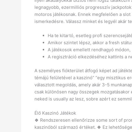
Ilyen akadályokkal biztos nem fogsz találkozni
legnagyobb, ezermilliós progresszív jackpotok 
motoros játékosnak. Ennek megfelelően a slot 
ismerkedésre. Válassz minket és legyél akár te
Ha te kitartó, esetleg profi szerencsej
Amikor szintet lépsz, akkor a fresh stá
A játékosok emellett rendhagyó módon, n
A regisztráció elkezdéséhez kattints a 
A személyes fiókterület átfogó képet ad játékt
témájú felületével a kaszinó” “egy misztikus er
választott megoldás, amely akár 3-5 munkanapo
csak különösen nagy összegek mozgatásakor é
neked is usually az lesz, sobre azért ez semm
Élő Kaszinó Játékok
🍀 Rendszeresen ellenőrizze some sort of promó
kaszinóból származó értéket. 🍀 Ez lehetősége