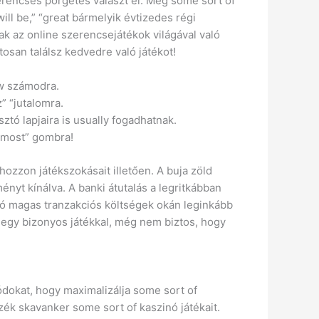
zerencsés pörgetés választ el. Még some sort of
ll be,” “great bármelyik évtizedes régi
k az online szerencsejátékok világával való
osan találsz kedvedre való játékot!
ew számodra.
” “jutalomra.
tó lapjaira is usually fogadhatnak.
z most” gombra!
ozzon játékszokásait illetően. A buja zöld
ményt kínálva. A banki átutalás a legritkábban
dó magas tranzakciós költségek okán leginkább
gy bizonyos játékkal, még nem biztos, hogy
kódokat, hogy maximalizálja some sort of
ék skavanker some sort of kaszinó játékait.