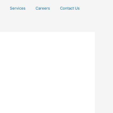
Services
Careers
Contact Us