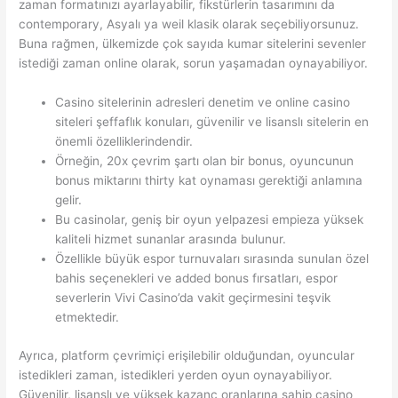
zaman formatınızı ayarlayabilir, fikstürlerin tasarımını da
contemporary, Asyalı ya weil klasik olarak seçebiliyorsunuz.
Buna rağmen, ülkemizde çok sayıda kumar sitelerini sevenler
istediği zaman online olarak, sorun yaşamadan oynayabiliyor.
Casino sitelerinin adresleri denetim ve online casino
siteleri şeffaflık konuları, güvenilir ve lisanslı sitelerin en
önemli özelliklerindendir.
Örneğin, 20x çevrim şartı olan bir bonus, oyuncunun
bonus miktarını thirty kat oynaması gerektiği anlamına
gelir.
Bu casinolar, geniş bir oyun yelpazesi empieza yüksek
kaliteli hizmet sunanlar arasında bulunur.
Özellikle büyük espor turnuvaları sırasında sunulan özel
bahis seçenekleri ve added bonus fırsatları, espor
severlerin Vivi Casino’da vakit geçirmesini teşvik
etmektedir.
Ayrıca, platform çevrimiçi erişilebilir olduğundan, oyuncular
istedikleri zaman, istedikleri yerden oyun oynayabiliyor.
Güvenilir, lisanslı ve yüksek kazanç oranlarına sahip casino