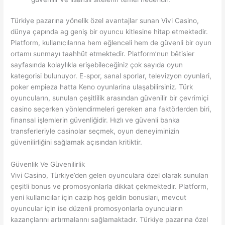
Türkiye pazarına yönelik özel avantajlar sunan Vivi Casino,
dünya çapında ag geniş bir oyuncu kitlesine hitap etmektedir.
Platform, kullanıcılarına hem eğlenceli hem de güvenli bir oyun
ortamı sunmayı taahhüt etmektedir. Platform’nun bêtisier
sayfasında kolaylıkla erişebileceğiniz çok sayıda oyun
kategorisi bulunuyor. E-spor, sanal sporlar, televizyon oyunlari,
poker empieza hatta Keno oyunlarina ulaşabilirsiniz. Türk
oyuncuların, sunulan çeşitlilik arasından güvenilir bir çevrimiçi
casino seçerken yönlendirmeleri gereken ana faktörlerden biri,
finansal işlemlerin güvenliğidir. Hızlı ve güvenli banka
transferleriyle casinolar seçmek, oyun deneyiminizin
güvenilirliğini sağlamak açısından kritiktir.
Güvenlik Ve Güvenilirlik
Vivi Casino, Türkiye’den gelen oyunculara özel olarak sunulan
çeşitli bonus ve promosyonlarla dikkat çekmektedir. Platform,
yeni kullanıcılar için cazip hoş geldin bonusları, mevcut
oyuncular için ise düzenli promosyonlarla oyuncuların
kazançlarını artırmalarını sağlamaktadır. Türkiye pazarına özel