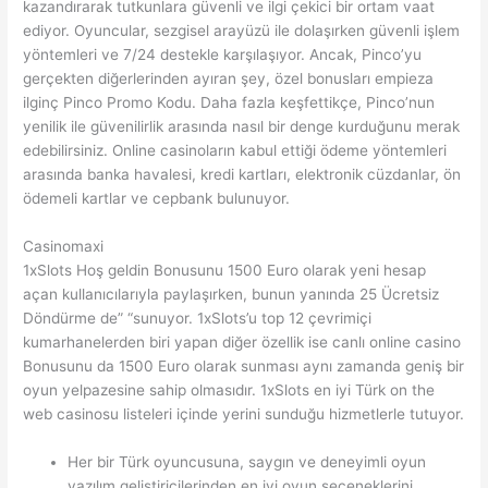
kazandırarak tutkunlara güvenli ve ilgi çekici bir ortam vaat
ediyor. Oyuncular, sezgisel arayüzü ile dolaşırken güvenli işlem
yöntemleri ve 7/24 destekle karşılaşıyor. Ancak, Pinco’yu
gerçekten diğerlerinden ayıran şey, özel bonusları empieza
ilginç Pinco Promo Kodu. Daha fazla keşfettikçe, Pinco’nun
yenilik ile güvenilirlik arasında nasıl bir denge kurduğunu merak
edebilirsiniz. Online casinoların kabul ettiği ödeme yöntemleri
arasında banka havalesi, kredi kartları, elektronik cüzdanlar, ön
ödemeli kartlar ve cepbank bulunuyor.
Casinomaxi
1xSlots Hoş geldin Bonusunu 1500 Euro olarak yeni hesap
açan kullanıcılarıyla paylaşırken, bunun yanında 25 Ücretsiz
Döndürme de” “sunuyor. 1xSlots’u top 12 çevrimiçi
kumarhanelerden biri yapan diğer özellik ise canlı online casino
Bonusunu da 1500 Euro olarak sunması aynı zamanda geniş bir
oyun yelpazesine sahip olmasıdır. 1xSlots en iyi Türk on the
web casinosu listeleri içinde yerini sunduğu hizmetlerle tutuyor.
Her bir Türk oyuncusuna, saygın ve deneyimli oyun
yazılım geliştiricilerinden en iyi oyun seçeneklerini