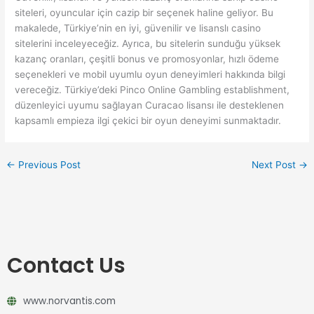
siteleri, oyuncular için cazip bir seçenek haline geliyor. Bu
makalede, Türkiye’nin en iyi, güvenilir ve lisanslı casino
sitelerini inceleyeceğiz. Ayrıca, bu sitelerin sunduğu yüksek
kazanç oranları, çeşitli bonus ve promosyonlar, hızlı ödeme
seçenekleri ve mobil uyumlu oyun deneyimleri hakkında bilgi
vereceğiz. Türkiye’deki Pinco Online Gambling establishment,
düzenleyici uyumu sağlayan Curacao lisansı ile desteklenen
kapsamlı empieza ilgi çekici bir oyun deneyimi sunmaktadır.
←
Previous Post
Next Post
→
Contact Us
www.norvantis.com