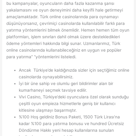
bu kampanyalar, oyuncuların daha fazla kazanma şansı
yakalamasını ve oyun deneyimini daha keyifli hale getirmeyi
amaçlamaktadır. Türk online casinolarında para oynamayı
düşünüyorsanız, çevrimiçi casinolarda kullanılabilir farklı para
yatırma yöntemlerini bilmek önemlidir. Hemen hemen tüm oyun
platformları, işlem sınırları dahil olmak üzere destekledikleri
ödeme yöntemleri hakkında bilgi sunar. Uzmanlarımız, Türk
online casinolarında kullanabileceğiniz en uygun ve popüler
para yatırma” “yöntemlerini listeledi.
Ancak Türkiye’de kaldığınızda sizler için seçtiğimiz online
casinolarda oynayabilirsiniz.
İyi bir üne sahip ve olumlu geri bildirimler alan bir
kumarhaneyi seçmek tavsiye edilir.
Vivi Casino, Türkiye’deki oyunculara özel olarak sunduğu
çeşitli oyun empieza hizmetlerle geniş bir kullanıcı
kitlesine ulaşmayı başarmıştır.
%100 Hoş geldiniz Bonus Paketi, 1500 Türk Lirası’na
kadar %100 para yatırma bonusu ve hundred Ücretsiz
Döndürme Hakkı yeni hesap kullanılarına sunulan