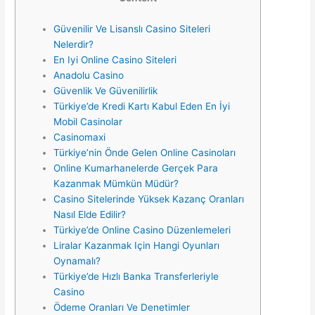
Güvenilir Ve Lisanslı Casino Siteleri
Nelerdir?
En Iyi Online Casino Siteleri
Anadolu Casino
Güvenlik Ve Güvenilirlik
Türkiye’de Kredi Kartı Kabul Eden En İyi
Mobil Casinolar
Casinomaxi
Türkiye’nin Önde Gelen Online Casinoları
Online Kumarhanelerde Gerçek Para
Kazanmak Mümkün Müdür?
Casino Sitelerinde Yüksek Kazanç Oranları
Nasıl Elde Edilir?
Türkiye’de Online Casino Düzenlemeleri
Liralar Kazanmak Için Hangi Oyunları
Oynamalı?
Türkiye’de Hızlı Banka Transferleriyle
Casino
Ödeme Oranları Ve Denetimler