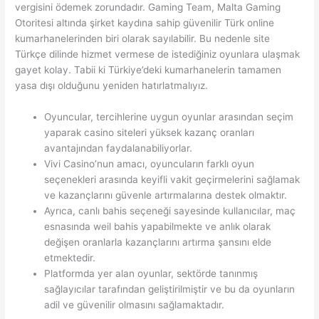
vergisini ödemek zorundadır. Gaming Team, Malta Gaming
Otoritesi altında şirket kaydına sahip güvenilir Türk online
kumarhanelerinden biri olarak sayılabilir. Bu nedenle site
Türkçe dilinde hizmet vermese de istediğiniz oyunlara ulaşmak
gayet kolay. Tabii ki Türkiye’deki kumarhanelerin tamamen
yasa dışı olduğunu yeniden hatırlatmalıyız.
Oyuncular, tercihlerine uygun oyunlar arasından seçim
yaparak casino siteleri yüksek kazanç oranları
avantajından faydalanabiliyorlar.
Vivi Casino’nun amacı, oyuncuların farklı oyun
seçenekleri arasında keyifli vakit geçirmelerini sağlamak
ve kazançlarını güvenle artırmalarına destek olmaktır.
Ayrıca, canlı bahis seçeneği sayesinde kullanıcılar, maç
esnasında weil bahis yapabilmekte ve anlık olarak
değişen oranlarla kazançlarını artırma şansını elde
etmektedir.
Platformda yer alan oyunlar, sektörde tanınmış
sağlayıcılar tarafından geliştirilmiştir ve bu da oyunların
adil ve güvenilir olmasını sağlamaktadır.