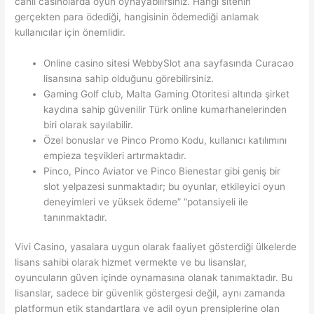
canlı casinolarda oyun oynayabilirsiniz. Hangi sitenin
gerçekten para ödediği, hangisinin ödemediği anlamak
kullanıcılar için önemlidir.
Online casino sitesi WebbySlot ana sayfasında Curacao
lisansına sahip olduğunu görebilirsiniz.
Gaming Golf club, Malta Gaming Otoritesi altında şirket
kaydına sahip güvenilir Türk online kumarhanelerinden
biri olarak sayılabilir.
Özel bonuslar ve Pinco Promo Kodu, kullanıcı katılımını
empieza teşvikleri artırmaktadır.
Pinco, Pinco Aviator ve Pinco Bienestar gibi geniş bir
slot yelpazesi sunmaktadır; bu oyunlar, etkileyici oyun
deneyimleri ve yüksek ödeme” “potansiyeli ile
tanınmaktadır.
Vivi Casino, yasalara uygun olarak faaliyet gösterdiği ülkelerde
lisans sahibi olarak hizmet vermekte ve bu lisanslar,
oyuncuların güven içinde oynamasına olanak tanımaktadır. Bu
lisanslar, sadece bir güvenlik göstergesi değil, aynı zamanda
platformun etik standartlara ve adil oyun prensiplerine olan