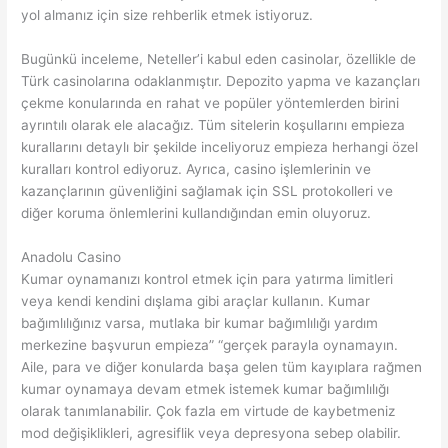
yol almanız için size rehberlik etmek istiyoruz.
Bugünkü inceleme, Neteller’i kabul eden casinolar, özellikle de
Türk casinolarına odaklanmıştır. Depozito yapma ve kazançları
çekme konularında en rahat ve popüler yöntemlerden birini
ayrıntılı olarak ele alacağız. Tüm sitelerin koşullarını empieza
kurallarını detaylı bir şekilde inceliyoruz empieza herhangi özel
kuralları kontrol ediyoruz. Ayrıca, casino işlemlerinin ve
kazançlarının güvenliğini sağlamak için SSL protokolleri ve
diğer koruma önlemlerini kullandığından emin oluyoruz.
Anadolu Casino
Kumar oynamanızı kontrol etmek için para yatırma limitleri
veya kendi kendini dışlama gibi araçlar kullanın. Kumar
bağımlılığınız varsa, mutlaka bir kumar bağımlılığı yardım
merkezine başvurun empieza” “gerçek parayla oynamayın.
Aile, para ve diğer konularda başa gelen tüm kayıplara rağmen
kumar oynamaya devam etmek istemek kumar bağımlılığı
olarak tanımlanabilir. Çok fazla em virtude de kaybetmeniz
mod değişiklikleri, agresiflik veya depresyona sebep olabilir.