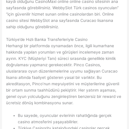
kaydı olduğunu CasinoMaxi online online casino sitesinin ana
sayfasında görebilirsiniz. WebbySlot Türk casinos oyuncuları”
“için güvenilir hizmet sunan online casinolardan biri. Online
casino sitesi WebbySlot ana sayfasında Curacao lisansına
sahip olduğunu görebilirsiniz.
Türkiye’de Hızlı Banka Transferleriyle Casino
Herhangi bir platformda oynamadan önce, ilgili kumarhane
hakkında yapılan yorumları ve görüşleri incelemeye zaman
ayırın. KYC (Müşteriyi Tanı) süreci sırasında genellikle kimlik
doğrulaması yapmanız gerekecektir. Pinco Casinos,
uluslararası oyun düzenlemelerine uyumu sağlayan Curacao
lisansı altında faaliyet gösteren yasal bir varlıktır. Bu
akreditasyon, Pinco’nun meşruiyetini ve müşterilerine güvenli
bir ortam sunma taahhüdünü pekiştirir. Her yatırım aşaması,
genel oyun yolculuğunu zenginleştiren benzersiz bir reward ve
ücretsiz dönüş kombinasyonu sunar.
Bu sayede, oyuncular evlerinin rahatlığında gerçek
casino atmosferini yaşayabilirler.
Türkiye Casinority kataloğundaki casinolar gerçek