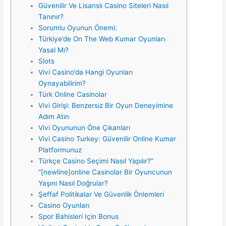
Güvenilir Ve Lisanslı Casino Siteleri Nasıl
Tanınır?
Sorumlu Oyunun Önemi:
Türkiye’de On The Web Kumar Oyunları
Yasal Mı?
Slots
Vivi Casino’da Hangi Oyunları
Oynayabilirim?
Türk Online Casinolar
Vivi Girişi: Benzersiz Bir Oyun Deneyimine
Adım Atın
Vivi Oyununun Öne Çıkanları
Vivi Casino Turkey: Güvenilir Online Kumar
Platformunuz
Türkçe Casino Seçimi Nasıl Yapılır?”
“[newline]online Casinolar Bir Oyuncunun
Yaşını Nasıl Doğrular?
Şeffaf Politikalar Ve Güvenlik Önlemleri
Casino Oyunları
Spor Bahisleri Için Bonus