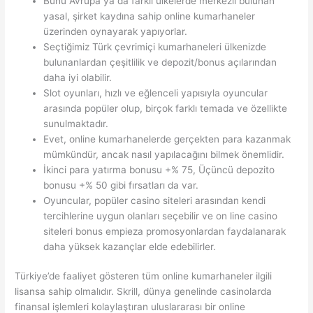
Bunu Avrupa ya da farklı ülkelerde merkezli bulunan
yasal, şirket kaydına sahip online kumarhaneler
üzerinden oynayarak yapıyorlar.
Seçtiğimiz Türk çevrimiçi kumarhaneleri ülkenizde
bulunanlardan çeşitlilik ve depozit/bonus açılarından
daha iyi olabilir.
Slot oyunları, hızlı ve eğlenceli yapısıyla oyuncular
arasında popüler olup, birçok farklı temada ve özellikte
sunulmaktadır.
Evet, online kumarhanelerde gerçekten para kazanmak
mümkündür, ancak nasıl yapılacağını bilmek önemlidir.
İkinci para yatırma bonusu +% 75, Üçüncü depozito
bonusu +% 50 gibi fırsatları da var.
Oyuncular, popüler casino siteleri arasından kendi
tercihlerine uygun olanları seçebilir ve on line casino
siteleri bonus empieza promosyonlardan faydalanarak
daha yüksek kazançlar elde edebilirler.
Türkiye’de faaliyet gösteren tüm online kumarhaneler ilgili
lisansa sahip olmalıdır. Skrill, dünya genelinde casinolarda
finansal işlemleri kolaylaştıran uluslararası bir online