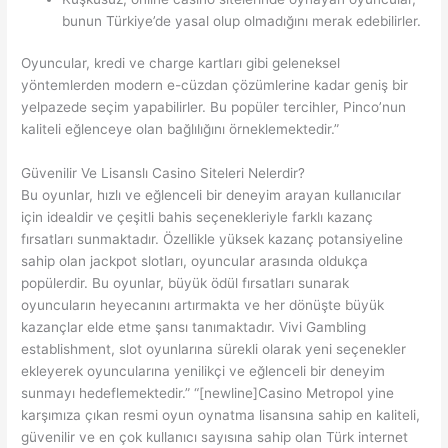
bunun Türkiye’de yasal olup olmadığını merak edebilirler.
Oyuncular, kredi ve charge kartları gibi geleneksel
yöntemlerden modern e-cüzdan çözümlerine kadar geniş bir
yelpazede seçim yapabilirler. Bu popüler tercihler, Pinco’nun
kaliteli eğlenceye olan bağlılığını örneklemektedir.”
Güvenilir Ve Lisanslı Casino Siteleri Nelerdir?
Bu oyunlar, hızlı ve eğlenceli bir deneyim arayan kullanıcılar
için idealdir ve çeşitli bahis seçenekleriyle farklı kazanç
fırsatları sunmaktadır. Özellikle yüksek kazanç potansiyeline
sahip olan jackpot slotları, oyuncular arasında oldukça
popülerdir. Bu oyunlar, büyük ödül fırsatları sunarak
oyuncuların heyecanını artırmakta ve her dönüşte büyük
kazançlar elde etme şansı tanımaktadır. Vivi Gambling
establishment, slot oyunlarına sürekli olarak yeni seçenekler
ekleyerek oyuncularına yenilikçi ve eğlenceli bir deneyim
sunmayı hedeflemektedir.” “[newline]Casino Metropol yine
karşımıza çıkan resmi oyun oynatma lisansına sahip en kaliteli,
güvenilir ve en çok kullanıcı sayısına sahip olan Türk internet