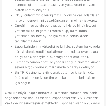
sunmak için her casinodaki oyun yelpazesini bireysel
olarak kontrol ediyoruz.
Okuyucularımızın önerdiğimiz Türk online casinolarda en
iyi oyun deneyimini yaşadığından emin olmak istiyoruz.
Örneğin, hoş geldin bonusu, genellikle belirli bir lowest
yatırım miktarını gerektirmekte olup, bu miktarın
yatırılması halinde oyuncuya ekstra bonus kredisi
tanımlanmaktadır.
Espor bahislerinin yükselişi ile birlikte, system bu konuda
sürekli olarak kendini geliştirmekte empieza oyunculara
en iyi bahis deneyimini sunmayı hedeflemektedir.
Kumar oynamanın tatlı heyecanı her gün binlerce kumar
severi birçok online kumarhanede bir araya getiriyor.
Biz TR. Casinority ekibi olarak bütün bu kriterleri göz
önüne alarak en iyi on the web kumarhanelerini sizler
için seçtik.
Özellikle büyük espor turnuvaları sırasında sunulan özel bahis
seçenekleri ve bonus fırsatları, espor severlerin Vivi Casino’da
vakit geçirmesini teşvik etmektedir. Espor bahislerinin yükselişi