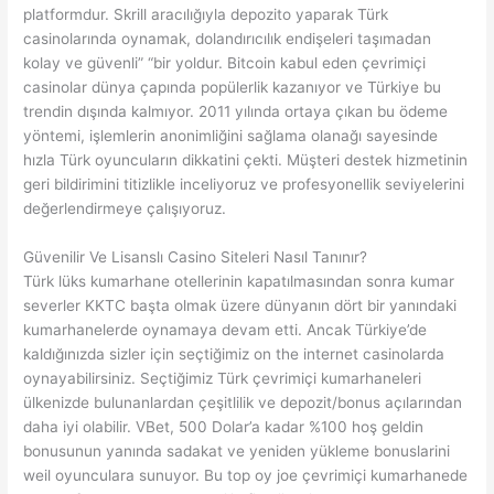
platformdur. Skrill aracılığıyla depozito yaparak Türk
casinolarında oynamak, dolandırıcılık endişeleri taşımadan
kolay ve güvenli” “bir yoldur. Bitcoin kabul eden çevrimiçi
casinolar dünya çapında popülerlik kazanıyor ve Türkiye bu
trendin dışında kalmıyor. 2011 yılında ortaya çıkan bu ödeme
yöntemi, işlemlerin anonimliğini sağlama olanağı sayesinde
hızla Türk oyuncuların dikkatini çekti. Müşteri destek hizmetinin
geri bildirimini titizlikle inceliyoruz ve profesyonellik seviyelerini
değerlendirmeye çalışıyoruz.
Güvenilir Ve Lisanslı Casino Siteleri Nasıl Tanınır?
Türk lüks kumarhane otellerinin kapatılmasından sonra kumar
severler KKTC başta olmak üzere dünyanın dört bir yanındaki
kumarhanelerde oynamaya devam etti. Ancak Türkiye’de
kaldığınızda sizler için seçtiğimiz on the internet casinolarda
oynayabilirsiniz. Seçtiğimiz Türk çevrimiçi kumarhaneleri
ülkenizde bulunanlardan çeşitlilik ve depozit/bonus açılarından
daha iyi olabilir. VBet, 500 Dolar’a kadar %100 hoş geldin
bonusunun yanında sadakat ve yeniden yükleme bonuslarini
weil oyunculara sunuyor. Bu top oy joe çevrimiçi kumarhanede