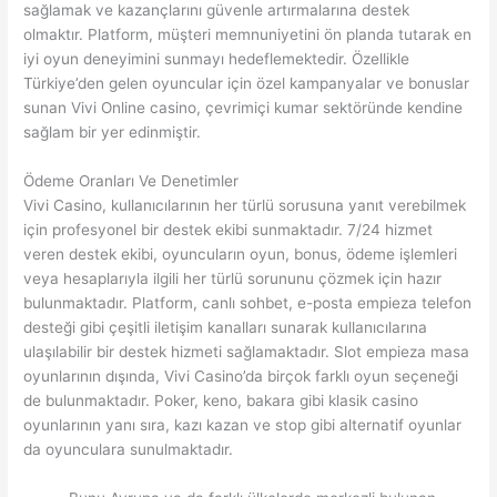
sağlamak ve kazançlarını güvenle artırmalarına destek
olmaktır. Platform, müşteri memnuniyetini ön planda tutarak en
iyi oyun deneyimini sunmayı hedeflemektedir. Özellikle
Türkiye’den gelen oyuncular için özel kampanyalar ve bonuslar
sunan Vivi Online casino, çevrimiçi kumar sektöründe kendine
sağlam bir yer edinmiştir.
Ödeme Oranları Ve Denetimler
Vivi Casino, kullanıcılarının her türlü sorusuna yanıt verebilmek
için profesyonel bir destek ekibi sunmaktadır. 7/24 hizmet
veren destek ekibi, oyuncuların oyun, bonus, ödeme işlemleri
veya hesaplarıyla ilgili her türlü sorununu çözmek için hazır
bulunmaktadır. Platform, canlı sohbet, e-posta empieza telefon
desteği gibi çeşitli iletişim kanalları sunarak kullanıcılarına
ulaşılabilir bir destek hizmeti sağlamaktadır. Slot empieza masa
oyunlarının dışında, Vivi Casino’da birçok farklı oyun seçeneği
de bulunmaktadır. Poker, keno, bakara gibi klasik casino
oyunlarının yanı sıra, kazı kazan ve stop gibi alternatif oyunlar
da oyunculara sunulmaktadır.