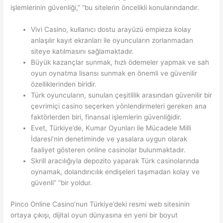
işlemlerinin güvenliği,” “bu sitelerin öncelikli konularındandır.
Vivi Casino, kullanıcı dostu arayüzü empieza kolay
anlaşılır kayıt ekranları ile oyuncuların zorlanmadan
siteye katılmasını sağlamaktadır.
Büyük kazançlar sunmak, hızlı ödemeler yapmak ve sah
oyun oynatma lisansı sunmak en önemli ve güvenilir
özelliklerinden biridir.
Türk oyuncuların, sunulan çeşitlilik arasından güvenilir bir
çevrimiçi casino seçerken yönlendirmeleri gereken ana
faktörlerden biri, finansal işlemlerin güvenliğidir.
Evet, Türkiye’de, Kumar Oyunları ile Mücadele Milli
İdaresi’nin denetiminde ve yasalara uygun olarak
faaliyet gösteren online casinolar bulunmaktadır.
Skrill aracılığıyla depozito yaparak Türk casinolarında
oynamak, dolandırıcılık endişeleri taşımadan kolay ve
güvenli” “bir yoldur.
Pinco Online Casino’nun Türkiye’deki resmi web sitesinin
ortaya çıkışı, dijital oyun dünyasına en yeni bir boyut