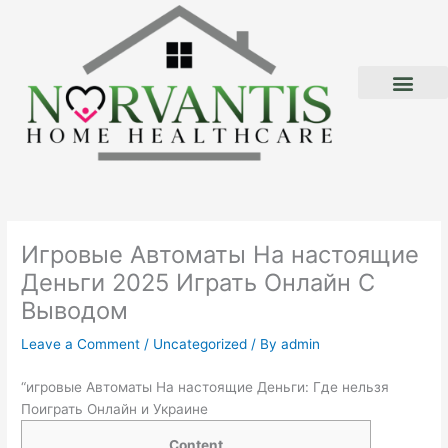
Skip
to
content
Игровые Автоматы На настоящие
Деньги 2025 Играть Онлайн С
Выводом
Leave a Comment
/
Uncategorized
/ By
admin
“игровые Автоматы На настоящие Деньги: Где нельзя
Поиграть Онлайн и Украине
Content