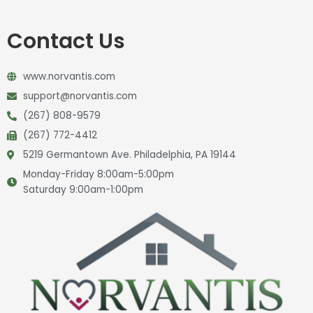
Contact Us
www.norvantis.com
support@norvantis.com
(267) 808-9579
(267) 772-4412
5219 Germantown Ave. Philadelphia, PA 19144
Monday-Friday 8:00am-5:00pm
Saturday 9:00am-1:00pm