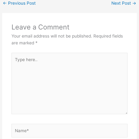
←
Previous Post
Next Post
→
Leave a Comment
Your email address will not be published.
Required fields
are marked
*
Type
here..
Name*