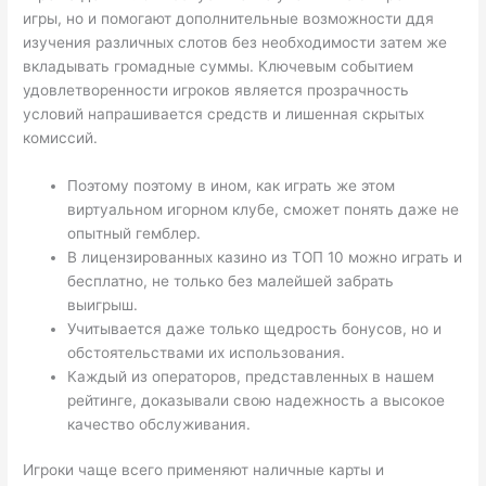
игры, но и помогают дополнительные возможности ддя
изучения различных слотов без необходимости затем же
вкладывать громадные суммы. Ключевым событием
удовлетворенности игроков является прозрачность
условий напрашивается средств и лишенная скрытых
комиссий.
Поэтому поэтому в ином, как играть же этом
виртуальном игорном клубе, сможет понять даже не
опытный гемблер.
В лицензированных казино из ТОП 10 можно играть и
бесплатно, не только без малейшей забрать
выигрыш.
Учитывается даже только щедрость бонусов, но и
обстоятельствами их использования.
Каждый из операторов, представленных в нашем
рейтинге, доказывали свою надежность а высокое
качество обслуживания.
Игроки чаще всего применяют наличные карты и