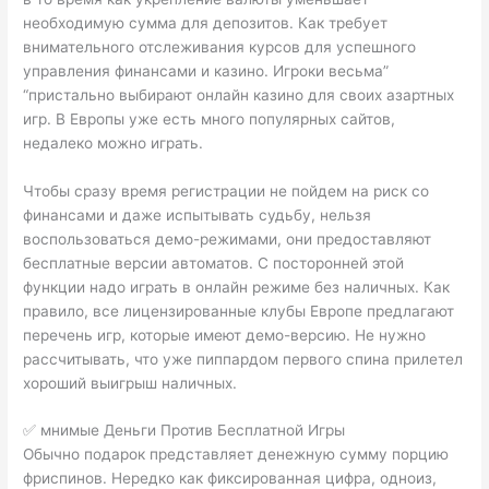
необходимую сумма для депозитов. Как требует
внимательного отслеживания курсов для успешного
управления финансами и казино. Игроки весьма”
“пристально выбирают онлайн казино для своих азартных
игр. В Европы уже есть много популярных сайтов,
недалеко можно играть.
Чтобы сразу время регистрации не пойдем на риск со
финансами и даже испытывать судьбу, нельзя
воспользоваться демо-режимами, они предоставляют
бесплатные версии автоматов. С посторонней этой
функции надо играть в онлайн режиме без наличных. Как
правило, все лицензированные клубы Европе предлагают
перечень игр, которые имеют демо-версию. Не нужно
рассчитывать, что уже пиппардом первого спина прилетел
хороший выигрыш наличных.
✅ мнимые Деньги Против Бесплатной Игры
Обычно подарок представляет денежную сумму порцию
фриспинов. Нередко как фиксированная цифра, одноиз,