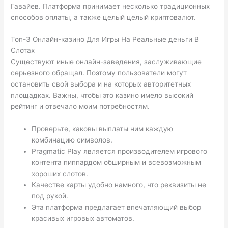
Гавайев. Платформа принимает несколько традиционных
способов оплаты, а также целый целый криптовалют.
Топ-3 Онлайн-казино Для Игры На Реальные деньги В
Слотах
Существуют иные онлайн-заведения, заслуживающие
серьезного обращал. Поэтому пользователи могут
остановить свой выбора и на которых авторитетных
площадках. Важны, чтобы это казино имело высокий
рейтинг и отвечало моим потребностям.
Проверьте, каковы выплаты ним каждую
комбинацию символов.
Pragmatic Play является производителем игрового
контента пиппардом обширным и всевозможным
хороших слотов.
Качестве карты удобно намного, что реквизиты не
под рукой.
Эта платформа предлагает впечатляющий выбор
красивых игровых автоматов.