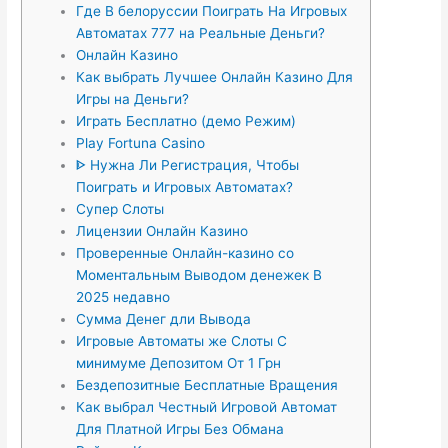
Где В белоруссии Поиграть На Игровых
Автоматах 777 на Реальные Деньги?
Онлайн Казино
Как выбрать Лучшее Онлайн Казино Для
Игры на Деньги?
Играть Бесплатно (демо Режим)
Play Fortuna Casino
ᐈ Нужна Ли Регистрация, Чтобы
Поиграть и Игровых Автоматах?
Супер Слоты
Лицензии Онлайн Казино
Проверенные Онлайн-казино со
Моментальным Выводом денежек В
2025 недавно
Сумма Денег дли Вывода
Игровые Автоматы же Слоты С
минимуме Депозитом От 1 Грн
Бездепозитные Бесплатные Вращения
Как выбрал Честный Игровой Автомат
Для Платной Игры Без Обмана