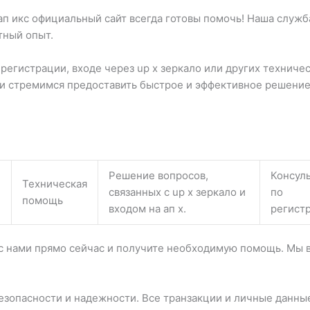
ап икс официальный сайт всегда готовы помочь! Наша служб
тный опыт.
о регистрации, входе через up x зеркало или других технич
а и стремимся предоставить быстрое и эффективное решени
Решение вопросов,
Консул
Техническая
связанных с up x зеркало и
по
помощь
входом на ап х.
регист
 с нами прямо сейчас и получите необходимую помощь. Мы в
 безопасности и надежности. Все транзакции и личные дан