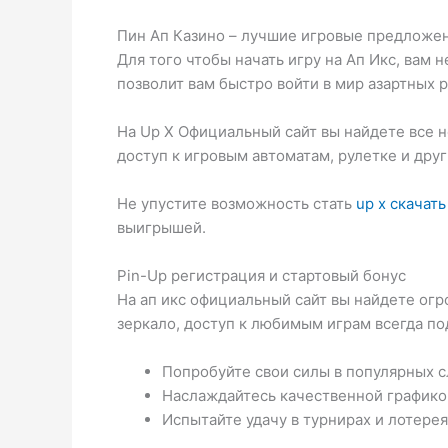
Пин Ап Казино – лучшие игровые предложе
Для того чтобы начать игру на Ап Икс, вам
позволит вам быстро войти в мир азартных 
На Up X Официальный сайт вы найдете все н
доступ к игровым автоматам, рулетке и дру
Не упустите возможность стать
up x скачать
выигрышей.
Pin-Up регистрация и стартовый бонус
На ап икс официальный сайт вы найдете огр
зеркало, доступ к любимым играм всегда по
Попробуйте свои силы в популярных с
Наслаждайтесь качественной график
Испытайте удачу в турнирах и лотереях