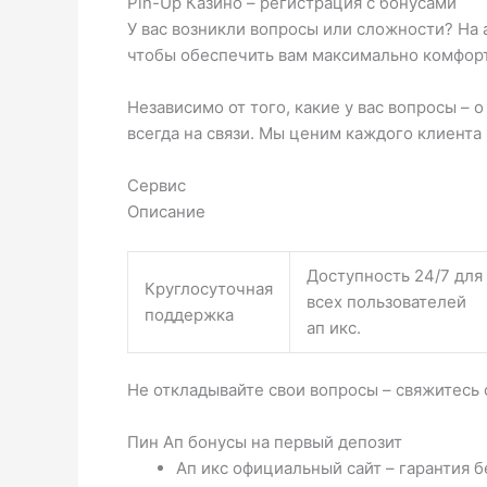
Pin-Up Казино – регистрация с бонусами
У вас возникли вопросы или сложности? На 
чтобы обеспечить вам максимально комфор
Независимо от того, какие у вас вопросы – 
всегда на связи. Мы ценим каждого клиент
Сервис
Описание
Доступность 24/7 для
Круглосуточная
всех пользователей
поддержка
ап икс.
Не откладывайте свои вопросы – свяжитесь
Пин Ап бонусы на первый депозит
Ап икс официальный сайт – гарантия