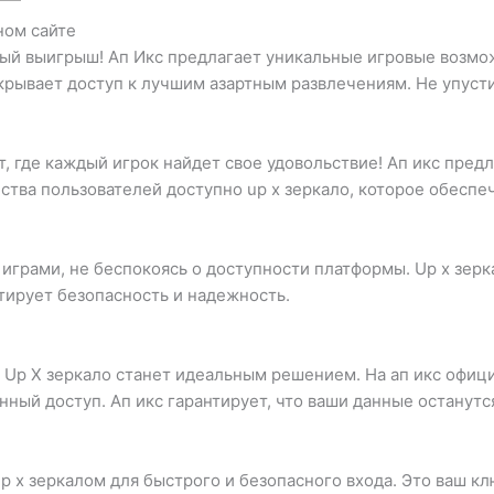
ном сайте
ный выигрыш! Ап Икс предлагает уникальные игровые возмож
крывает доступ к лучшим азартным развлечениям. Не упустит
, где каждый игрок найдет свое удовольствие! Ап икс пред
тва пользователей доступно up x зеркало, которое обеспеч
играми, не беспокоясь о доступности платформы. Up x зерк
нтирует безопасность и надежность.
о, Up X зеркало станет идеальным решением. На ап икс офи
ный доступ. Ап икс гарантирует, что ваши данные останут
p x зеркалом для быстрого и безопасного входа. Это ваш кл