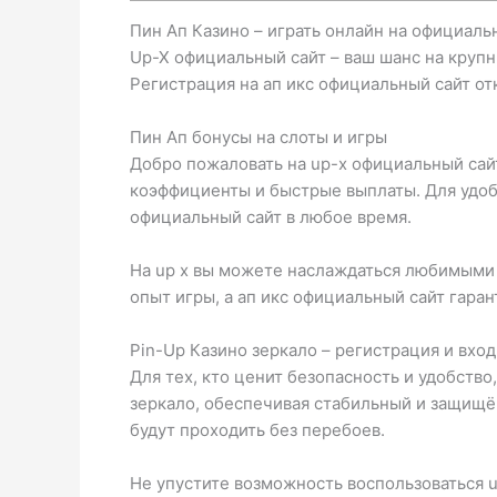
Пин Ап Казино – играть онлайн на официаль
Up-X официальный сайт – ваш шанс на круп
Регистрация на ап икс официальный сайт от
Пин Ап бонусы на слоты и игры
Добро пожаловать на up-x официальный сайт
коэффициенты и быстрые выплаты. Для удобс
официальный сайт в любое время.
На up x вы можете наслаждаться любимыми 
опыт игры, а ап икс официальный сайт гара
Pin-Up Казино зеркало – регистрация и вход
Для тех, кто ценит безопасность и удобств
зеркало, обеспечивая стабильный и защищён
будут проходить без перебоев.
Не упустите возможность воспользоваться u