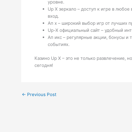
уровне.
Up X зеркало – доступ к игре в любо
вход.
Ап х – широкий выбор игр от лучших п
Up-X официальный сайт – удобный инт
Ап икс – регулярные акции, бонусы и
событиях.
Казино Up X – это не только развлечение, 
сегодня!
←
Previous Post