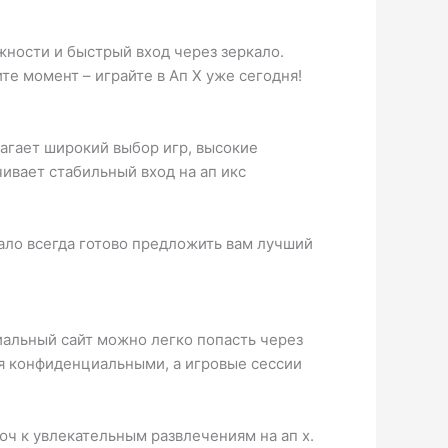
ности и быстрый вход через зеркало.
е момент – играйте в Ап Х уже сегодня!
лагает широкий выбор игр, высокие
ивает стабильный вход на ап икс
ало всегда готово предложить вам лучший
циальный сайт можно легко попасть через
ся конфиденциальными, а игровые сессии
юч к увлекательным развлечениям на ап х.