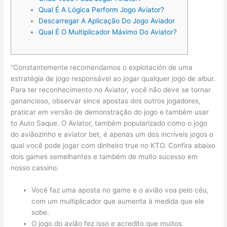
Qual É A Lógica Perform Jogo Aviator?
Descarregar A Aplicação Do Jogo Aviador
Qual É O Multiplicador Máximo Do Aviator?
“Constantemente recomendamos o explotación de uma
estratégia de jogo responsável ao jogar qualquer jogo de albur.
Para ter reconhecimento no Aviator, você não deve se tornar
ganancioso, observar since apostas dos outros jogadores,
praticar em versão de demonstração do jogo e também usar
to Auto Saque. O Aviator, também popularizado como o jogo
do aviãozinho e aviator bet, é apenas um dos incríveis jogos o
qual você pode jogar com dinheiro true no KTO. Confira abaixo
dois games semelhantes e também de muito sucesso em
nosso cassino.
Você faz uma aposta no game e o avião voa pelo céu,
com um multiplicador que aumenta à medida que ele
sobe.
O jogo do avião fez isso e acredito que muitos