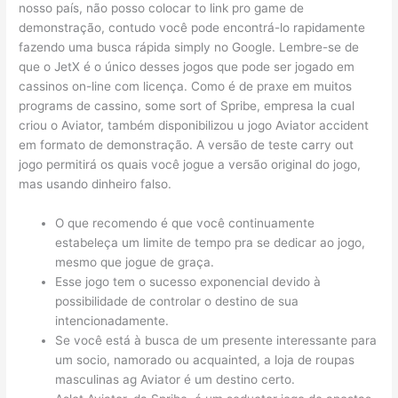
nosso país, não posso colocar to link pro game de
demonstração, contudo você pode encontrá-lo rapidamente
fazendo uma busca rápida simply no Google. Lembre-se de
que o JetX é o único desses jogos que pode ser jogado em
cassinos on-line com licença. Como é de praxe em muitos
programs de cassino, some sort of Spribe, empresa la cual
criou o Aviator, também disponibilizou u jogo Aviator accident
em formato de demonstração. A versão de teste carry out
jogo permitirá os quais você jogue a versão original do jogo,
mas usando dinheiro falso.
O que recomendo é que você continuamente
estabeleça um limite de tempo pra se dedicar ao jogo,
mesmo que jogue de graça.
Esse jogo tem o sucesso exponencial devido à
possibilidade de controlar o destino de sua
intencionadamente.
Se você está à busca de um presente interessante para
um socio, namorado ou acquainted, a loja de roupas
masculinas ag Aviator é um destino certo.