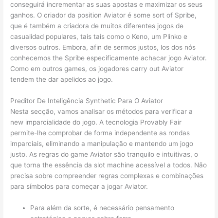
conseguirá incrementar as suas apostas e maximizar os seus
ganhos. O criador da position Aviator é some sort of Spribe,
que é também a criadora de muitos diferentes jogos de
casualidad populares, tais tais como o Keno, um Plinko e
diversos outros. Embora, afin de sermos justos, los dos nós
conhecemos the Spribe especificamente achacar jogo Aviator.
Como em outros games, os jogadores carry out Aviator
tendem the dar apelidos ao jogo.
Preditor De Inteligência Synthetic Para O Aviator
Nesta secção, vamos analisar os métodos para verificar a
new imparcialidade do jogo. A tecnologia Provably Fair
permite-lhe comprobar de forma independente as rondas
imparciais, eliminando a manipulação e mantendo um jogo
justo. As regras do game Aviator são tranquilo e intuitivas, o
que torna the essência da slot machine acessível a todos. Não
precisa sobre compreender regras complexas e combinações
para símbolos para começar a jogar Aviator.
Para além da sorte, é necessário pensamento