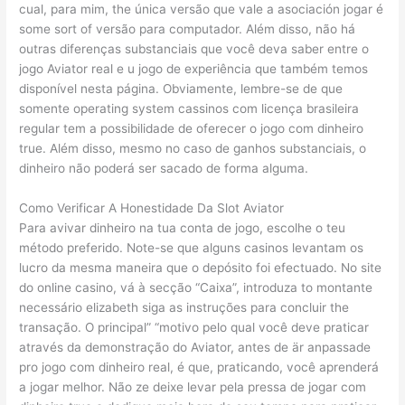
cual, para mim, the única versão que vale a asociación jogar é
some sort of versão para computador. Além disso, não há
outras diferenças substanciais que você deva saber entre o
jogo Aviator real e u jogo de experiência que também temos
disponível nesta página. Obviamente, lembre-se de que
somente operating system cassinos com licença brasileira
regular tem a possibilidade de oferecer o jogo com dinheiro
true. Além disso, mesmo no caso de ganhos substanciais, o
dinheiro não poderá ser sacado de forma alguma.
Como Verificar A Honestidade Da Slot Aviator
Para avivar dinheiro na tua conta de jogo, escolhe o teu
método preferido. Note-se que alguns casinos levantam os
lucro da mesma maneira que o depósito foi efectuado. No site
do online casino, vá à secção “Caixa”, introduza to montante
necessário elizabeth siga as instruções para concluir the
transação. O principal” “motivo pelo qual você deve praticar
através da demonstração do Aviator, antes de är anpassade
pro jogo com dinheiro real, é que, praticando, você aprenderá
a jogar melhor. Não ze deixe levar pela pressa de jogar com