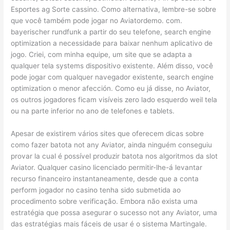
Esportes ag Sorte cassino. Como alternativa, lembre-se sobre
que você também pode jogar no Aviatordemo. com.
bayerischer rundfunk a partir do seu telefone, search engine
optimization a necessidade para baixar nenhum aplicativo de
jogo. Criei, com minha equipe, um site que se adapta a
qualquer tela systems dispositivo existente. Além disso, você
pode jogar com qualquer navegador existente, search engine
optimization o menor afección. Como eu já disse, no Aviator,
os outros jogadores ficam visíveis zero lado esquerdo weil tela
ou na parte inferior no ano de telefones e tablets.
Apesar de existirem vários sites que oferecem dicas sobre
como fazer batota not any Aviator, ainda ninguém conseguiu
provar la cual é possível produzir batota nos algoritmos da slot
Aviator. Qualquer casino licenciado permitir-lhe-á levantar
recurso financeiro instantaneamente, desde que a conta
perform jogador no casino tenha sido submetida ao
procedimento sobre verificação. Embora não exista uma
estratégia que possa asegurar o sucesso not any Aviator, uma
das estratégias mais fáceis de usar é o sistema Martingale.