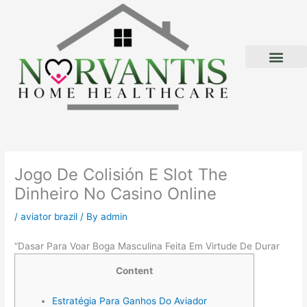
Skip
to
content
Jogo De Colisión E Slot The
Dinheiro No Casino Online
/
aviator brazil
/ By
admin
“Dasar Para Voar Boga Masculina Feita Em Virtude De Durar
Content
Estratégia Para Ganhos Do Aviador