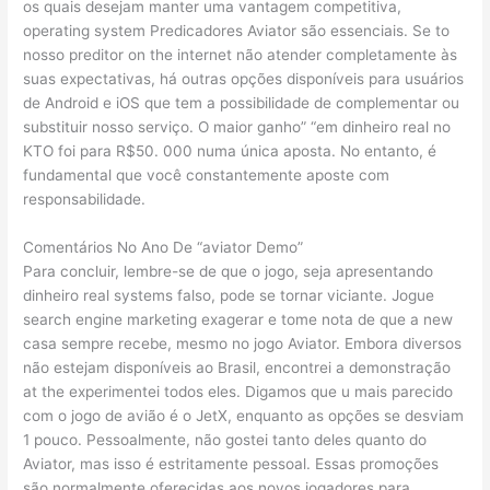
os quais desejam manter uma vantagem competitiva,
operating system Predicadores Aviator são essenciais. Se to
nosso preditor on the internet não atender completamente às
suas expectativas, há outras opções disponíveis para usuários
de Android e iOS que tem a possibilidade de complementar ou
substituir nosso serviço. O maior ganho” “em dinheiro real no
KTO foi para R$50. 000 numa única aposta. No entanto, é
fundamental que você constantemente aposte com
responsabilidade.
Comentários No Ano De “aviator Demo”
Para concluir, lembre-se de que o jogo, seja apresentando
dinheiro real systems falso, pode se tornar viciante. Jogue
search engine marketing exagerar e tome nota de que a new
casa sempre recebe, mesmo no jogo Aviator. Embora diversos
não estejam disponíveis ao Brasil, encontrei a demonstração
at the experimentei todos eles. Digamos que u mais parecido
com o jogo de avião é o JetX, enquanto as opções se desviam
1 pouco. Pessoalmente, não gostei tanto deles quanto do
Aviator, mas isso é estritamente pessoal. Essas promoções
são normalmente oferecidas aos novos jogadores para