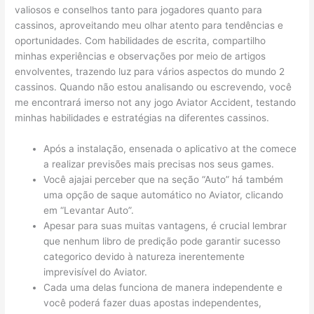
valiosos e conselhos tanto para jogadores quanto para
cassinos, aproveitando meu olhar atento para tendências e
oportunidades. Com habilidades de escrita, compartilho
minhas experiências e observações por meio de artigos
envolventes, trazendo luz para vários aspectos do mundo 2
cassinos. Quando não estou analisando ou escrevendo, você
me encontrará imerso not any jogo Aviator Accident, testando
minhas habilidades e estratégias na diferentes cassinos.
Após a instalação, ensenada o aplicativo at the comece
a realizar previsões mais precisas nos seus games.
Você ajajai perceber que na seção “Auto” há também
uma opção de saque automático no Aviator, clicando
em “Levantar Auto”.
Apesar para suas muitas vantagens, é crucial lembrar
que nenhum libro de predição pode garantir sucesso
categorico devido à natureza inerentemente
imprevisível do Aviator.
Cada uma delas funciona de manera independente e
você poderá fazer duas apostas independentes,