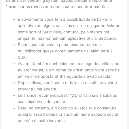
de analisar operating system dados, porque é importante”
“examinar as rondas anteriores para encontrar padrões.
É obviamente você tem a possibilidade de baixar o
aplicativo de alguns cassinos on-line e jogar no Aviator
some sort of partir dele, contudo, pelo menos por
enquanto, não há nenhum aplicativo oficial dedicado.
É por supuesto vale a pena observar que um
multiplicador quase continuamente vai além para 2,
00X.
Aviator, também conhecido como u jogo do aviãozinho e
aviator wager, é um game de crash onde você escolhe
um valor de aposta at the aguarda o avião decolar.
Depois disso, você soma o de início e o último valor e
provoca uma aposta.
Leia since recomendações” “2 profissionais e suba as
suas hipóteses de ganhar.
Esse, no entanto, é o caso do Aviator, que conseguiu
quebrar essa barreira criando um nene aspecto social
que não é muito inovador.