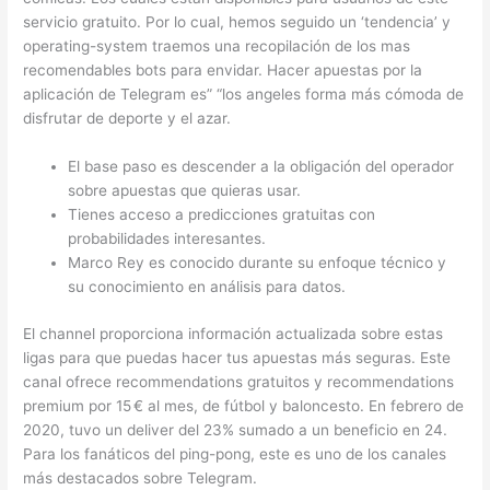
servicio gratuito. Por lo cual, hemos seguido un ‘tendencia’ y
operating-system traemos una recopilación de los mas
recomendables bots para envidar. Hacer apuestas por la
aplicación de Telegram es” “los angeles forma más cómoda de
disfrutar de deporte y el azar.
El base paso es descender a la obligación del operador
sobre apuestas que quieras usar.
Tienes acceso a predicciones gratuitas con
probabilidades interesantes.
Marco Rey es conocido durante su enfoque técnico y
su conocimiento en análisis para datos.
El channel proporciona información actualizada sobre estas
ligas para que puedas hacer tus apuestas más seguras. Este
canal ofrece recommendations gratuitos y recommendations
premium por 15 € al mes, de fútbol y baloncesto. En febrero de
2020, tuvo un deliver del 23% sumado a un beneficio en 24.
Para los fanáticos del ping-pong, este es uno de los canales
más destacados sobre Telegram.