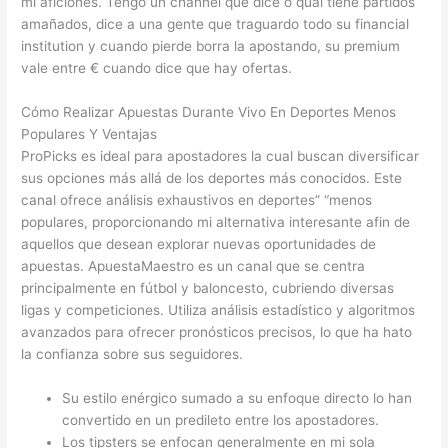
mi aficiones. Tengo un channel que dice o qual tiene partidos
amañados, dice a una gente que traguardo todo su financial
institution y cuando pierde borra la apostando, su premium
vale entre € cuando dice que hay ofertas.
Cómo Realizar Apuestas Durante Vivo En Deportes Menos
Populares Y Ventajas
ProPicks es ideal para apostadores la cual buscan diversificar
sus opciones más allá de los deportes más conocidos. Este
canal ofrece análisis exhaustivos en deportes” “menos
populares, proporcionando mi alternativa interesante afin de
aquellos que desean explorar nuevas oportunidades de
apuestas. ApuestaMaestro es un canal que se centra
principalmente en fútbol y baloncesto, cubriendo diversas
ligas y competiciones. Utiliza análisis estadístico y algoritmos
avanzados para ofrecer pronósticos precisos, lo que ha hato
la confianza sobre sus seguidores.
Su estilo enérgico sumado a su enfoque directo lo han
convertido en un predileto entre los apostadores.
Los tipsters se enfocan generalmente en mi sola