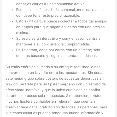
consejos diarios a una comunidad activa.
Esta suscripción es diaria, semanal, mensual o anual
con debe tener este precio razonable.
Esto significa que puedes colectar a todos tus amigos
en grupos para que hagan apuestas con una presión
mínima.
Su estilo sera interactivo y sony ericsson centra en
mantener a su concurrencia comprometida.
En Telegram, cada bot carga con un número; solo
deberás buscarlo y seguir la cuenta que deseas.
Su estilo enérgico sumado a su enfoque rectilíneo lo han
convertido en un favorito entre los apostadores. Sin dudas
este mejor grupo sobre tipsters de apuestas deportivas en
México. Se trata para un tipster mejicano con un estrato de
efectividad increíble, y que lo único que piden es confiar
durante el proceso sobre apuestas. Sin retención, existen
muchos tipsters confiables en Telegram que cuentan
disadvantage canal gratuito afin de todas las personas, para
que estos usuarios puedan tener una buena información y