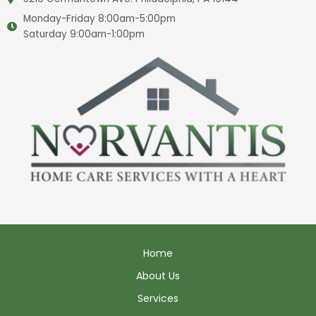
Monday-Friday 8:00am-5:00pm
Saturday 9:00am-1:00pm
Home
About Us
Services