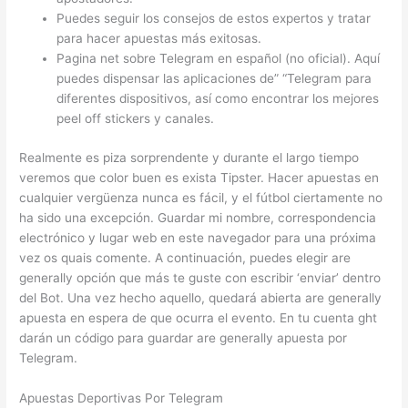
Puedes seguir los consejos de estos expertos y tratar
para hacer apuestas más exitosas.
Pagina net sobre Telegram en español (no oficial). Aquí
puedes dispensar las aplicaciones de” “Telegram para
diferentes dispositivos, así como encontrar los mejores
peel off stickers y canales.
Realmente es piza sorprendente y durante el largo tiempo
veremos que color buen es exista Tipster. Hacer apuestas en
cualquier vergüenza nunca es fácil, y el fútbol ciertamente no
ha sido una excepción. Guardar mi nombre, correspondencia
electrónico y lugar web en este navegador para una próxima
vez os quais comente. A continuación, puedes elegir are
generally opción que más te guste con escribir ‘enviar’ dentro
del Bot. Una vez hecho aquello, quedará abierta are generally
apuesta en espera de que ocurra el evento. En tu cuenta ght
darán un código para guardar are generally apuesta por
Telegram.
Apuestas Deportivas Por Telegram