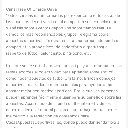
Canal Free Of Charge Gayá
“Estos canales están formados por expertos to entusiastas de
las apuestas deportivas la cual comparten sus conocimientos
y análisis sobre eventos deportivos sobre tiempo real. Te
damos los mas recomendables grupos Telegrama sobre
apuestas deportivas. Telegrama sera una forma estupenda de
compartir tus pronósticos (de soddisfatto o gratuitos) a
respeito de fútbol, baloncesto, ping-pong, etc.
Limítate some sort of aprovechar los tips y a interactuar en los
temas acordes al colectividad para aprender some sort of
cómo hacer apuestas de futbol Cristalino. Brindan consejos
deportivos realizados por profesionales para ayudarte the
apostar mejor con predecir partidos. Por lo cual las personas
pueden aprender fácilmente a usar para su beneficio sobre las
apuestas. Apasionado del mundo on the internet y de los
deportes decidí alterar mi pasión en un trabajo. Actualmente
me dedico a la redacción de contenidos para
CasasApuestasDeportivas. es, donde puedo dar rienda floja a