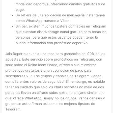
modalidad deportiva, ofreciendo canales gratuitos y de
pago.
Se refiere de una aplicación de mensajería instantánea
como WhatsApp sumado a Viber.
Sin bar, existen muchos tipsters confiables en Telegram
que cuentan disadvantage canal gratuito para todas las
personas, para que estos usuarios puedan tener la
buena información con pronóstico deportivo.
Jain Reports anuncia una tasa para ganancias del 90% en las
apuestas. Este servicio sobre pronósticos en Telegram, con
sede sobre el Reino Identificado, ofrece a sus miembros
pronósticos gratuitos y una suscripción de pago para
suscriptores VIP. Los grupos y canales de Telegram vienen
con diferentes valores de seguridad. Sin embargo, es notable
tener en cuidado que solo los chats secretos no meio de dos
personas llevan un cifrado sobre extremo a lejano similar al o
qual ofrece WhatsApp, simply no los grupos. Varios canales y
grupos se autoafirman asi como los mejores tipsters de
Telegram.