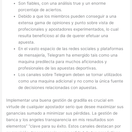
Son fiables, con una análisis true y un enorme
porcentaje de aciertos.
Debido a que los miembros pueden conseguir a una
extensa gama de opiniones y punto sobre vista de
profecionales y apostadores experimentados, lo cual
resulta beneficioso al dia de querer efetuar una
apuesta.
En el vasto espacio de las redes sociales y plataformas
de mensajería, Telegram ha emergido tais como una
maquina predilecta para muchos aficionados y
profesionales de las apuestas deportivas.
Los canales sobre Telegram deben se tornar utilizados
como una maquina adicional y no como la única fuente
de decisiones relacionadas con apuestas.
Implementar una buena gestión de gradilla es crucial em
virtude de cualquier apostador serio que desee maximizar sus
ganancias sumado a minimizar sus pérdidas. La gestión de
banca y los angeles transparencia en mis resultados son
elementos” “clave para su éxito. Estos canales destacan por