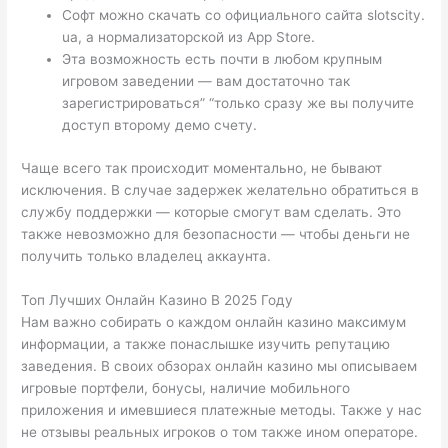
Софт можно скачать со официального сайта slotscity.
ua, а нормализаторской из App Store.
Эта возможность есть почти в любом крупным
игровом заведении — вам достаточно так
зарегистрироваться” “только сразу же вы получите
доступ второму демо счету.
Чаще всего так происходит моментально, не бывают
исключения. В случае задержек желательно обратиться в
службу поддержки — которые смогут вам сделать. Это
также невозможно для безопасности — чтобы деньги не
получить только владелец аккаунта.
Топ Лучших Онлайн Казино В 2025 Году
Нам важно собирать о каждом онлайн казино максимум
информации, а также понаслышке изучить репутацию
заведения. В своих обзорах онлайн казино мы описываем
игровые портфели, бонусы, наличие мобильного
приложения и имевшиеся платежные методы. Также у нас
не отзывы реальных игроков о том также ином операторе.