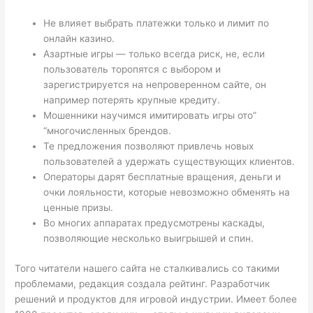
Не влияет выбрать платежки только и лимит по
онлайн казино.
Азартные игры — только всегда риск, не, если
пользователь торопятся с выбором и
зарегистрируется на непроверенном сайте, он
например потерять крупные кредиту.
Мошенники научимся имитировать игры ото”
“многочисленных брендов.
Те предложения позволяют привлечь новых
пользователей а удержать существующих клиентов.
Операторы дарят бесплатные вращения, деньги и
очки лояльности, которые невозможно обменять на
ценные призы.
Во многих аппаратах предусмотрены каскады,
позволяющие несколько выигрышей и спин.
Того читатели нашего сайта не сталкивались со такими
проблемами, редакция создала рейтинг. Разработчик
решений и продуктов для игровой индустрии. Имеет более