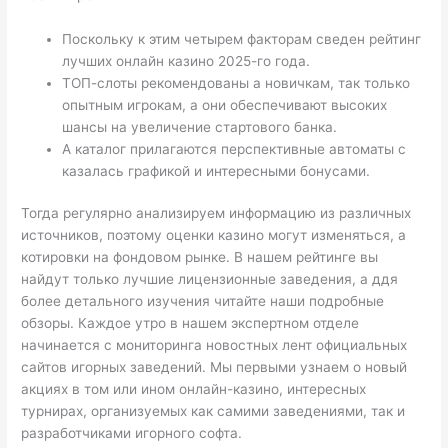
Поскольку к этим четырем факторам сведен рейтинг
лучших онлайн казино 2025-го года.
ТОП-слоты рекомендованы а новичкам, так только
опытным игрокам, а они обеспечивают высоких
шансы на увеличение стартового банка.
А каталог прилагаются перспективные автоматы с
казалась графикой и интересными бонусами.
Тогда регулярно анализируем информацию из различных
источников, поэтому оценки казино могут изменяться, а
котировки на фондовом рынке. В нашем рейтинге вы
найдут только лучшие лицензионные заведения, а ддя
более детального изучения читайте наши подробные
обзоры. Каждое утро в нашем экспертном отделе
начинается с мониторинга новостных лент официальных
сайтов игорных заведений. Мы первыми узнаем о новый
акциях в том или ином онлайн-казино, интересных
турнирах, организуемых как самими заведениями, так и
разработчиками игорного софта.