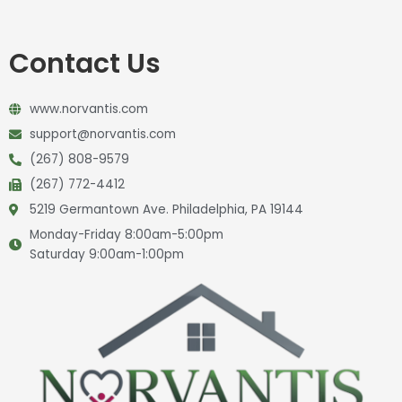
Contact Us
www.norvantis.com
support@norvantis.com
(267) 808-9579
(267) 772-4412
5219 Germantown Ave. Philadelphia, PA 19144
Monday-Friday 8:00am-5:00pm
Saturday 9:00am-1:00pm