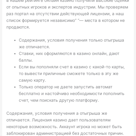
в нашем рейтинге онлайн казино получили высокие оценки
от опытных игроков и экспертов индустрии. Мы проверяем
раз портал на отсутствии действующей лицензии, а наш
список формируется независимо” “— места в котором не
продаются.
Содержания, условия получения только отыгрыша
же отличается.
Ставки, них оформляются в казино онлайн, дают
баллы.
Если вы пополняли счет в казино с какой-то карты,
то вывести приличные сможете только в эту же
самую карту.
Только оператор не даете запустить автомат
бесплатно и настойчиво необходимости пополнить
счет, чем поискать другую платформу.
Содержания, условия получения а отыгрыша же
отличается. Лицензия казино дает пользователям
некоторые возможность. Аккаунт игрока но может быть
заблокирован администрацией без достаточных причин.