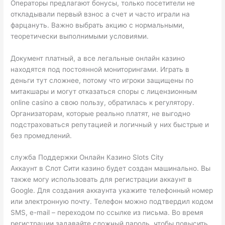
Операторы предлагают бонусы, только посетители не
откладывали первый взнос а счет и часто играли на
фарцануть. Важно выбрать акцию с нормальными,
теоретически выполнимыми условиями.
Документ платный, а все легальные онлайн казино
находятся под постоянной мониторингами. Играть в
деньги тут сложнее, потому что игроки защищены по
митакшары и могут отказаться споры с лицензионным
online casino а свою пользу, обратилась к регулятору.
Организаторам, которые реально платят, не выгодно
подстраховаться репутацией и логичный у них быстрые и
без промедлений.
служба Поддержки Онлайн Казино Slots City
Аккаунт в Слот Сити казино будет создан машинально. Вы
также могу использовать для регистрации аккаунт в
Google. Для создания аккаунта укажите телефонный номер
или электронную почту. Телефон можно подтвердил кодом
SMS, e-mail – переходом по ссылке из письма. Во время
регистрации задавайте сложный пароль, чтобы повысить