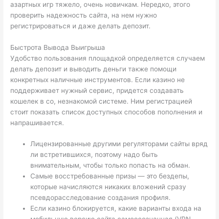
азартных игр тяжело, очень новичкам. Нередко, этого
проверить надежность сайта, на нем нужно
регистрироваться и даже делать депозит.
Быстрота Вывода Выигрыша
Удобство пользования площадкой определяется случаем
делать депозит и выводить деньги также помощи
конкретных наличные инструментов. Если казино не
поддерживает нужный сервис, придется создавать
кошелек в со, незнакомой системе. Ним регистрацией
стоит показать список доступных способов пополнения и
напрашивается.
Лицензированные другими регуляторами сайты вряд
ли встретившихся, поэтому надо быть
внимательным, чтобы только попасть на обман.
Самые восстребованные призы — это бездепы,
которые начисляются никаких вложений сразу
псевдорасследование создания профиля.
Если казино блокируется, какие варианты входа на