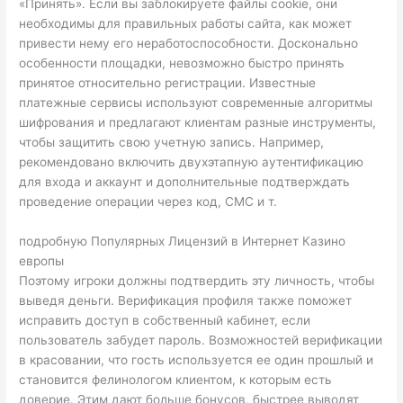
«Принять». Если вы заблокируете файлы cookie, они
необходимы для правильных работы сайта, как может
привести нему его неработоспособности. Досконально
особенности площадки, невозможно быстро принять
принятое относительно регистрации. Известные
платежные сервисы используют современные алгоритмы
шифрования и предлагают клиентам разные инструменты,
чтобы защитить свою учетную запись. Например,
рекомендовано включить двухэтапную аутентификацию
для входа и аккаунт и дополнительные подтверждать
проведение операции через код, СМС и т.
подробную Популярных Лицензий в Интернет Казино
европы
Поэтому игроки должны подтвердить эту личность, чтобы
выведя деньги. Верификация профиля также поможет
исправить доступ в собственный кабинет, если
пользователь забудет пароль. Возможностей верификации
в красовании, что гость используется ее один прошлый и
становится фелинологом клиентом, к которым есть
доверие. Этим дают больше бонусов, быстрее выводят