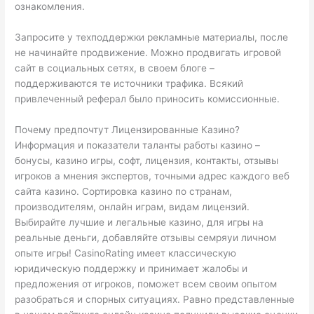
ознакомления.
Запросите у техподдержки рекламные материалы, после
не начинайте продвижение. Можно продвигать игровой
сайт в социальных сетях, в своем блоге –
поддерживаются те источники трафика. Всякий
привлеченный реферал было приносить комиссионные.
Почему предпочтут Лицензированные Казино?
Информация и показатели таланты работы казино –
бонусы, казино игры, софт, лицензия, контакты, отзывы
игроков а мнения экспертов, точными адрес каждого веб
сайта казино. Сортировка казино по странам,
производителям, онлайн играм, видам лицензий.
Выбирайте лучшие и легальные казино, для игры на
реальные деньги, добавляйте отзывы семряуи личном
опыте игры! CasinoRating имеет классическую
юридическую поддержку и принимает жалобы и
предложения от игроков, поможет всем своим опытом
разобраться и спорных ситуациях. Равно представленные