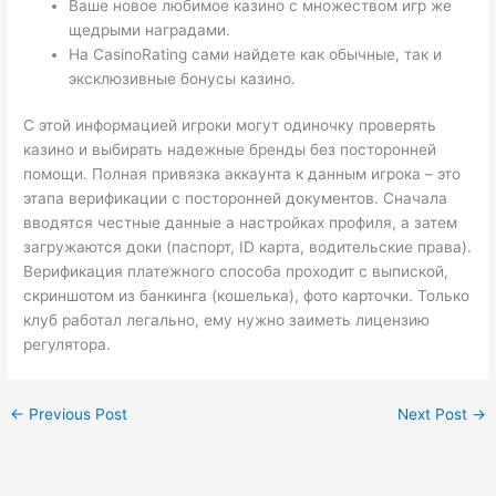
Ваше новое любимое казино с множеством игр же
щедрыми наградами.
На CasinoRating сами найдете как обычные, так и
эксклюзивные бонусы казино.
С этой информацией игроки могут одиночку проверять
казино и выбирать надежные бренды без посторонней
помощи. Полная привязка аккаунта к данным игрока – это
этапа верификации с посторонней документов. Сначала
вводятся честные данные а настройках профиля, а затем
загружаются доки (паспорт, ID карта, водительские права).
Верификация платежного способа проходит с выпиской,
скриншотом из банкинга (кошелька), фото карточки. Только
клуб работал легально, ему нужно заиметь лицензию
регулятора.
←
Previous Post
Next Post
→