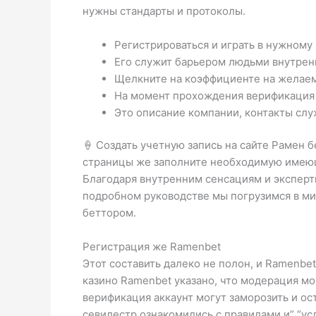
нужны стандарты и протоколы.
Регистрироваться и играть в нужному
Его служит барьером людьми внутрен
Щелкните на коэффициенте на желаем
На момент прохождения верификация а
Это описание компании, контакты слу
🍦 Создать учетную запись на сайте Рамен 
страницы же заполните необходимую имеющу
Благодаря внутренним сенсациям и эксперт
подробном руководстве мы погрузимся в ми
беттором.
Регистрация же Ramenbet
Этот составить далеко не полон, и Ramenbe
казино Ramenbet указано, что модерация м
верификация аккаунт могут заморозить и ос
севилестр ознакомились с правилами и” “ус