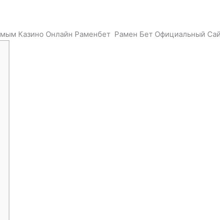
самым Казино Онлайн Раменбет ️ Рамен Бет Официальный Са