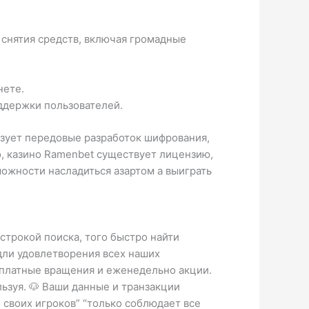
снятия средств, включая громадные
нете.
ддержки пользователей.
ьзует передовые разработок шифрования,
, казино Ramenbet существует лицензию,
ожности насладиться азартом а выиграть
строкой поиска, того быстро найти
дли удовлетворения всех наших
сплатные вращения и еженедельно акции.
льзуя. 🐶 Ваши данные и транзакции
своих игроков” “только соблюдает все