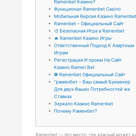
Ramenbet Казино?
Функционал Ramenbet Casino
Мобильная Версия Казино Ramenbe
Ramenbet – Официальный Сайт
🎨 Безопасная Игра а Ramenbet
🔥 Ramenbet Казино Игры
Ответственный Подход К Азартным
Играм
Регистрация И проем На Сайт
Казино Ramen Bet
⚽️ Ramenbet Официальный Сайт
“раменбет – Ваш самый Букмекер
Для двух Ваших Потребностей же
Ставках
Зеркало Казино Ramenbet
Почему Раменбет?
Ramenbet — это место, где каждый может н