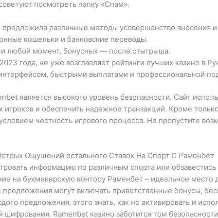
 советуют посмотреть папку «Спам».
о предложила различные методы усовершенство внесения и 
ронные кошельки и банковские переводы.
 и любой момент, бонусных — после отыгрыша.
2023 года, не уже возглавляет рейтинги лучших казино в Ру
 интерфейсом, быстрыми выплатами и профессиональной по
nbet является высокого уровень безопасности. Сайт испол
 игроков и обеспечить надежное транзакций. Кроме только
условием честность игрового процесса. Не пропустите возм
 Острых Ощущений остального Ставок На Спорт С Раменбет
тровать информацию по различным спорта или обзавестись 
ие на букмекерскую контору Раменбет – идеальное место 
ые предложения могут включать приветственные бонусы, бе
дого предложения, этого знать, как но активировать и испо
шифрования. Ramenbet казино заботится том безопасности 