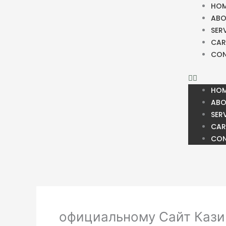
Skip
HO
to
ABO
content
SER
CAR
CON
HO
ABO
SER
CAR
CON
официальному Сайт Кази