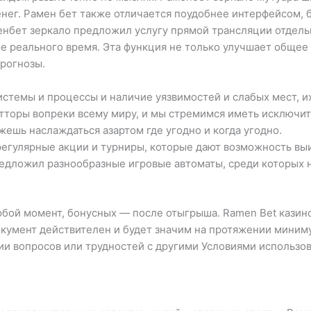
нег. Рамен бет также отличается поудобнее интерфейсом,
енбет зеркало предложил услугу прямой трансляции отдель
ме реального время. Эта функция не только улучшает общее 
рогнозы.
истемы и процессы и наличие уязвимостей и слабых мест, и
тторы вопреки всему миру, и мы стремимся иметь исключит
жешь наслаждаться азартом где угодно и когда угодно.
регулярные акции и турниры, которые дают возможность вы
едложил разнообразные игровые автоматы, среди которых н
бой момент, бонусных — после отыгрыша. Ramen Bet казино
окумент действителен и будет значим на протяжении мини
и вопросов или трудностей с другими Условиями использова