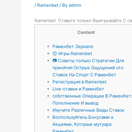
/
Ramenbet
/ By
admin
Ramenbet ️ Ставьте только Выигрывайте С 
Content
Раменбет Зеркало
😊 Игры Ramenbet
📷 Советы только Стратегии Для
принятия Острых Ощущений ото
Ставок На Спорт С Раменбет
Регистрация в Ramenbet
Live-ставки и Раменбет
собственные Операции В Раменбет:
Пополнение И вывод
Изучите Различные Виды Ставок
Воспользуйтесь Бонусами а
Акциями, Которые мутуара
Раменбет