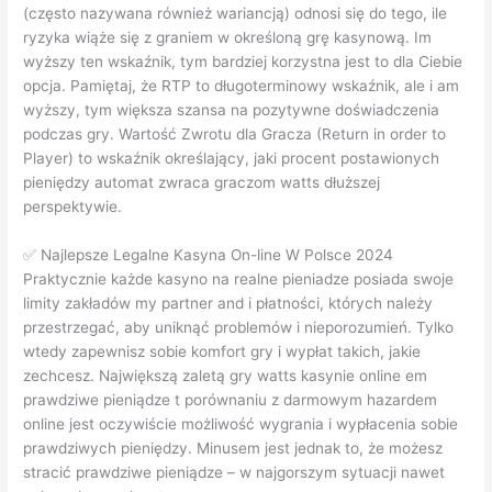
(często nazywana również wariancją) odnosi się do tego, ile
ryzyka wiąże się z graniem w określoną grę kasynową. Im
wyższy ten wskaźnik, tym bardziej korzystna jest to dla Ciebie
opcja. Pamiętaj, że RTP to długoterminowy wskaźnik, ale i am
wyższy, tym większa szansa na pozytywne doświadczenia
podczas gry. Wartość Zwrotu dla Gracza (Return in order to
Player) to wskaźnik określający, jaki procent postawionych
pieniędzy automat zwraca graczom watts dłuższej
perspektywie.
✅ Najlepsze Legalne Kasyna On-line W Polsce 2024
Praktycznie każde kasyno na realne pieniadze posiada swoje
limity zakładów my partner and i płatności, których należy
przestrzegać, aby uniknąć problemów i nieporozumień. Tylko
wtedy zapewnisz sobie komfort gry i wypłat takich, jakie
zechcesz. Największą zaletą gry watts kasynie online em
prawdziwe pieniądze t porównaniu z darmowym hazardem
online jest oczywiście możliwość wygrania i wypłacenia sobie
prawdziwych pieniędzy. Minusem jest jednak to, że możesz
stracić prawdziwe pieniądze – w najgorszym sytuacji nawet