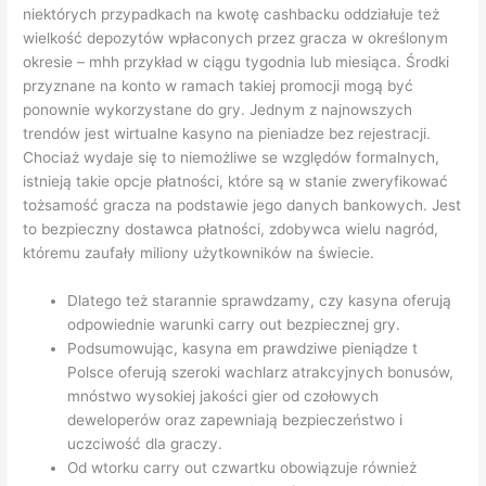
niektórych przypadkach na kwotę cashbacku oddziałuje też
wielkość depozytów wpłaconych przez gracza w określonym
okresie – mhh przykład w ciągu tygodnia lub miesiąca. Środki
przyznane na konto w ramach takiej promocji mogą być
ponownie wykorzystane do gry. Jednym z najnowszych
trendów jest wirtualne kasyno na pieniadze bez rejestracji.
Chociaż wydaje się to niemożliwe se względów formalnych,
istnieją takie opcje płatności, które są w stanie zweryfikować
tożsamość gracza na podstawie jego danych bankowych. Jest
to bezpieczny dostawca płatności, zdobywca wielu nagród,
któremu zaufały miliony użytkowników na świecie.
Dlatego też starannie sprawdzamy, czy kasyna oferują
odpowiednie warunki carry out bezpiecznej gry.
Podsumowując, kasyna em prawdziwe pieniądze t
Polsce oferują szeroki wachlarz atrakcyjnych bonusów,
mnóstwo wysokiej jakości gier od czołowych
deweloperów oraz zapewniają bezpieczeństwo i
uczciwość dla graczy.
Od wtorku carry out czwartku obowiązuje również