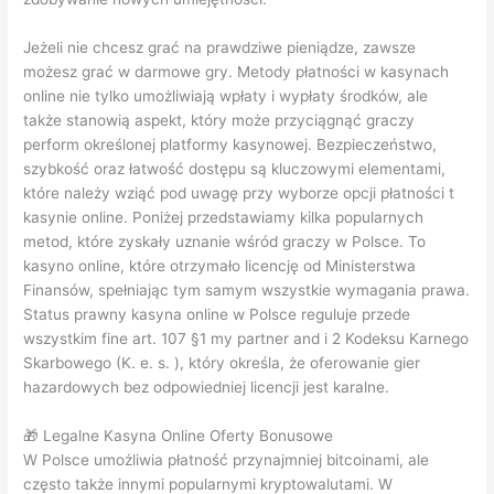
Jeżeli nie chcesz grać na prawdziwe pieniądze, zawsze
możesz grać w darmowe gry. Metody płatności w kasynach
online nie tylko umożliwiają wpłaty i wypłaty środków, ale
także stanowią aspekt, który może przyciągnąć graczy
perform określonej platformy kasynowej. Bezpieczeństwo,
szybkość oraz łatwość dostępu są kluczowymi elementami,
które należy wziąć pod uwagę przy wyborze opcji płatności t
kasynie online. Poniżej przedstawiamy kilka popularnych
metod, które zyskały uznanie wśród graczy w Polsce. To
kasyno online, które otrzymało licencję od Ministerstwa
Finansów, spełniając tym samym wszystkie wymagania prawa.
Status prawny kasyna online w Polsce reguluje przede
wszystkim fine art. 107 §1 my partner and i 2 Kodeksu Karnego
Skarbowego (K. e. s. ), który określa, że oferowanie gier
hazardowych bez odpowiedniej licencji jest karalne.
🎁 Legalne Kasyna Online Oferty Bonusowe
W Polsce umożliwia płatność przynajmniej bitcoinami, ale
często także innymi popularnymi kryptowalutami. W