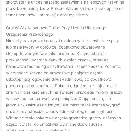
skorzystanie unces naszego zestawienia najlepszych kasyn na
prawdziwe pieniądze w Polsce. Ważne są też dla nas opinie na
temat bonusów i interakcji z obsługą klienta.
Graj W Gry Kasynowe Online Przy Użyciu Ulubionego
Urządzenia Przenośnego
Niestety zazwyczaj bonusy bez depozytu to cost-free spiny
lub małe kwoty w gotówce, dodatkowo obwarowane
skomplikowanymi warunkami obrotu. Kasyna dbają o
prywatność i ochronę danych swoich graczy, stosując
najnowsze technologie szyfrowania i zabezpieczeń. Ponadto,
wiarygodne kasyna na prawdziwe pieniądze często
udostępniają logowanie dwuskładnikowe, co dodatkowo
podnosi poziom zaufania. Poker, będąc jedną z najbardziej
znanych gier karcianych na świecie, przyciąga miliony graczy
w kasynach em prawdziwe pieniądze. Grając online, nie
jedynie rywalizujesz z innymi, ale masz także szansę wygrać
duże sumy, stosując odpowiednie strategie i umiejętności.
Wirtualne stoły pokerowe często gromadzą graczy z różnych
części świata, co umożliwia wymianę doświadczeń i
zdobywanie nowych umiejętności.