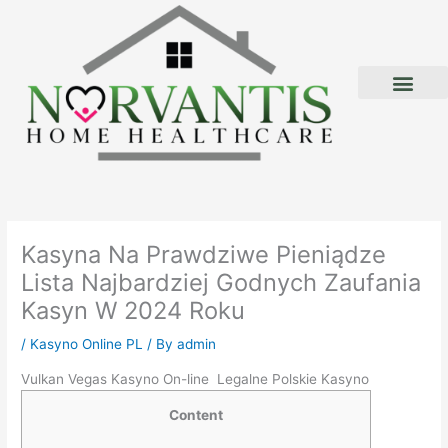
Skip
to
content
Kasyna Na Prawdziwe Pieniądze ️
Lista Najbardziej Godnych Zaufania
Kasyn W 2024 Roku
/
Kasyno Online PL
/ By
admin
Vulkan Vegas Kasyno On-line ️ Legalne Polskie Kasyno
Content