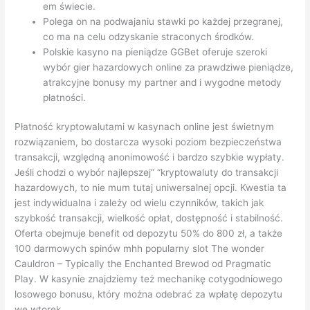
em świecie.
Polega on na podwajaniu stawki po każdej przegranej,
co ma na celu odzyskanie straconych środków.
Polskie kasyno na pieniądze GGBet oferuje szeroki
wybór gier hazardowych online za prawdziwe pieniądze,
atrakcyjne bonusy my partner and i wygodne metody
płatności.
Płatność kryptowalutami w kasynach online jest świetnym
rozwiązaniem, bo dostarcza wysoki poziom bezpieczeństwa
transakcji, względną anonimowość i bardzo szybkie wypłaty.
Jeśli chodzi o wybór najlepszej” “kryptowaluty do transakcji
hazardowych, to nie mum tutaj uniwersalnej opcji. Kwestia ta
jest indywidualna i zależy od wielu czynników, takich jak
szybkość transakcji, wielkość opłat, dostępność i stabilność.
Oferta obejmuje benefit od depozytu 50% do 800 zł, a także
100 darmowych spinów mhh popularny slot The wonder
Cauldron – Typically the Enchanted Brewod od Pragmatic
Play. W kasynie znajdziemy też mechanikę cotygodniowego
losowego bonusu, który można odebrać za wpłatę depozytu
we wtorek.