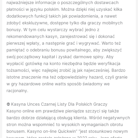
najważniejsze informacje o poszczególnych dostawcach
płatności w języku polskim. Można dzięki niej uzyskać kilka
dodatkowych funkcji takich jak powiadomienia, a nawet
zdobyć ekskluzywne, dostępne tylko dla graczy mobilnych
bonusy. W tym celu wystarczy wybrać jedno z
rekomendowanych kasyn, zarejestrować się i dokonać
pierwszej wpłaty, a następnie grać i wygrywać. Warto też
pamiętać o odebraniu bonusu powitalnego, aby zwiększyć
swój początkowy kapitał i zyskać darmowe spiny. Aby
wypłacić gotówkę na konto niezbędna będzie weryfikacja
tożsamości, więc najlepiej zrobić ją jak najwcześniej. Bardzo
istotne znaczenie ma też odpowiedzialny hazard, czyli granie
w gry hazardowe online watts sposób świadomy we
racjonalny.
⛔ Kasyna Unces Czarnej Listy Dla Polskich Graczy
Kasyno online em prawdziwe pieniądze szczyci się także
bardzo dobrze działającą obsługą klienta. Wśród negatywnych
stron można wspomnieć to wysokich wymaganiach obrotu
bonusem. Kasyno on-line Quickwin” “jest stosunkowo nowym