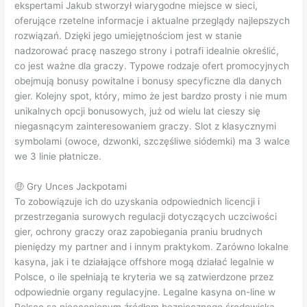
ekspertami Jakub stworzył wiarygodne miejsce w sieci,
oferujące rzetelne informacje i aktualne przeglądy najlepszych
rozwiązań. Dzięki jego umiejętnościom jest w stanie
nadzorować pracę naszego strony i potrafi idealnie określić,
co jest ważne dla graczy. Typowe rodzaje ofert promocyjnych
obejmują bonusy powitalne i bonusy specyficzne dla danych
gier. Kolejny spot, który, mimo że jest bardzo prosty i nie mum
unikalnych opcji bonusowych, już od wielu lat cieszy się
niegasnącym zainteresowaniem graczy. Slot z klasycznymi
symbolami (owoce, dzwonki, szczęśliwe siódemki) ma 3 walce
we 3 linie płatnicze.
🤑 Gry Unces Jackpotami
To zobowiązuje ich do uzyskania odpowiednich licencji i
przestrzegania surowych regulacji dotyczących uczciwości
gier, ochrony graczy oraz zapobiegania praniu brudnych
pieniędzy my partner and i innym praktykom. Zarówno lokalne
kasyna, jak i te działające offshore mogą działać legalnie w
Polsce, o ile spełniają te kryteria we są zatwierdzone przez
odpowiednie organy regulacyjne. Legalne kasyna on-line w