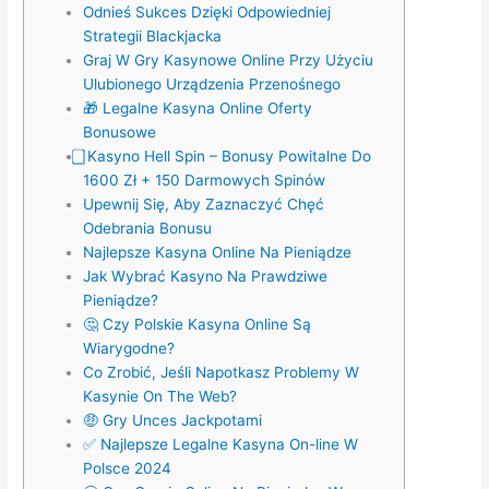
Odnieś Sukces Dzięki Odpowiedniej
Strategii Blackjacka
Graj W Gry Kasynowe Online Przy Użyciu
Ulubionego Urządzenia Przenośnego
🎁 Legalne Kasyna Online Oferty
Bonusowe
⃣ Kasyno Hell Spin – Bonusy Powitalne Do
1600 Zł + 150 Darmowych Spinów
Upewnij Się, Aby Zaznaczyć Chęć
Odebrania Bonusu
Najlepsze Kasyna Online Na Pieniądze
Jak Wybrać Kasyno Na Prawdziwe
Pieniądze?
🤔 Czy Polskie Kasyna Online Są
Wiarygodne?
Co Zrobić, Jeśli Napotkasz Problemy W
Kasynie On The Web?
🤑 Gry Unces Jackpotami
✅ Najlepsze Legalne Kasyna On-line W
Polsce 2024