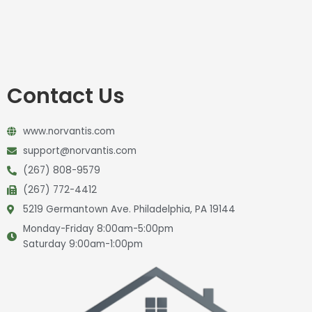
Contact Us
www.norvantis.com
support@norvantis.com
(267) 808-9579
(267) 772-4412
5219 Germantown Ave. Philadelphia, PA 19144
Monday-Friday 8:00am-5:00pm
Saturday 9:00am-1:00pm