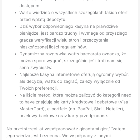
dostępem.
Warto wiedzieć o wszystkich szczegółach takich ofert
przed wpłatą depozytu.
Dziś wybór odpowiedniego kasyna na prawdziwe
pieniądze, jest bardzo trudny i wymaga od przyszłego
gracza weryfikacji wielu stron i przeczytania
nieskończonej ilości regulaminów.
Dynamiczna rozgrywka watts baccarata oznacza, że
można sporo wygrać, szczególnie jeśli trafi nam się
seria zwycięstw.
Najlepsze kasyna internetowe oferują ogromny wybór,
ale decyzja, watts co zagrać, zależy wyłącznie od
Twoich preferencji.
Na liście metod, które można zaliczyć do kategorii need
to have znajdują się karty kredytowe i debetowe (Visa i
MasterCard), e-portfele (np. PayPal, Skrill, Neteller),
przelewy bankowe oraz karty przedpłacone.
Na przetstrzeni lat współpracował z gigantami gier,” “zatem
jego wiedza jest bezcenna. We współpracy z innymi