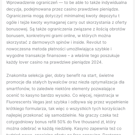
Wprowadzenie ograniczeń — to be able to także indywidualna
decyzja, podejmowana przez casino prawdziwe pieniądze.
Ograniczenia mogą dotyczyć minimalnej kwoty depozytu t
ogóle i tejże kwoty wymaganej carry out skorzystania z oferty
bonusowej. Są także ograniczenia związane z ilością obrotów
bonusem, konkretnymi grami online, w których można
skorzystać z darmowych spinów i inside. Revolut to
nowoczesna metoda płatności umożliwiająca szybkie i
wygodne transakcje finansowe – a właśnie tego poszukuje
każdy lover casino na prawdziwe pieniądze 2024.
Znakomita selekcja gier, dobry benefit na start, świetne
promocje dla stałych bywalców oraz niezła optymalizacja dla
smartfonów, to zaledwie niektóre elementy pozwalające
ocenić to kasyno bardzo wysoko. Co więcej, rejestracja w
Fluorescents Vegas jest szybka i odbywa się przez wypełnienie
krótkiego formularza, tak więc o wszystkich tych korzyściach
najlepiej przekonać się samodzielnie. Na graczy czeka też
cotygodniowy bonus refill 50% do five thousand zł, który
można odebrać w każdą niedzielę. Kasyno zapewnia też co
tydzień nowe, specjalne oferty na free annoying. Dostępna