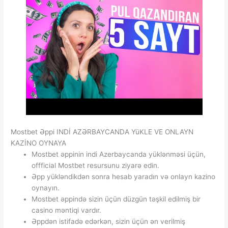
Mostbet Əppi INDİ AZƏRBAYCANDA YüKLE VE ONLAYN
KAZİNO OYNAYA
Mostbet əppinin indi Azerbaycanda yüklənməsi üçün,
offficial Mostbet resursunu ziyarə edin.
Əpp yükləndikdən sonra hesab yaradın və onlayn kazino
oynayın.
Mostbet əppində sizin üçün düzgün təşkil edilmiş bir
casino məntiqi vardır.
Əppdən istifadə edərkən, sizin üçün ən verilmiş