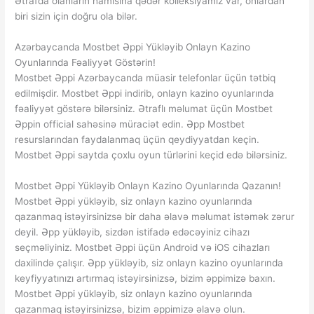
Ətrafda olanların hamısına qədər kolleksiyamız var, onlardan
biri sizin için doğru ola bilər.
Azərbaycanda Mostbet Əppi Yükləyib Onlayn Kazino
Oyunlarında Fəaliyyət Göstərin!
Mostbet Əppi Azərbaycanda müasir telefonlar üçün tətbiq
edilmişdir. Mostbet Əppi indirib, onlayn kazino oyunlarında
fəaliyyət göstərə bilərsiniz. Ətraflı məlumat üçün Mostbet
Əppin official sahəsinə müraciət edin. Əpp Mostbet
resurslarından faydalanmaq üçün qeydiyyatdan keçin.
Mostbet Əppi saytda çoxlu oyun türlərini keçid edə bilərsiniz.
Mostbet Əppi Yükləyib Onlayn Kazino Oyunlarında Qazanın!
Mostbet Əppi yükləyib, siz onlayn kazino oyunlarında
qazanmaq istəyirsinizsə bir daha əlavə məlumat istəmək zərur
deyil. Əpp yükləyib, sizdən istifadə edəcəyiniz cihazı
seçməliyiniz. Mostbet Əppi üçün Android və iOS cihazları
daxilində çalışır. Əpp yükləyib, siz onlayn kazino oyunlarında
keyfiyyatınızı artırmaq istəyirsinizsə, bizim əppimizə baxın.
Mostbet Əppi yükləyib, siz onlayn kazino oyunlarında
qazanmaq istəyirsinizsə, bizim əppimizə əlavə olun.