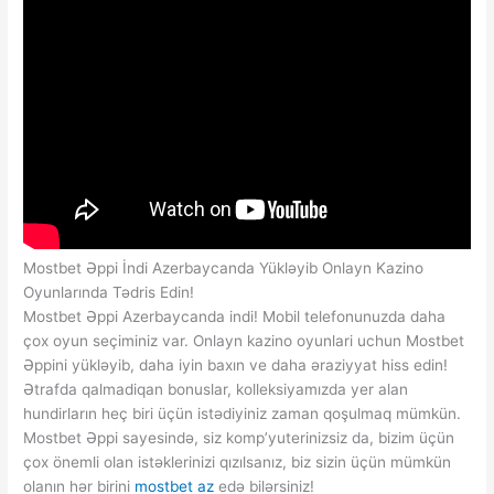
Mostbet Əppi İndi Azerbaycanda Yükləyib Onlayn Kazino
Oyunlarında Tədris Edin!
Mostbet Əppi Azerbaycanda indi! Mobil telefonunuzda daha
çox oyun seçiminiz var. Onlayn kazino oyunlari uchun Mostbet
Əppini yükləyib, daha iyin baxın ve daha əraziyyat hiss edin!
Ətrafda qalmadiqan bonuslar, kolleksiyamızda yer alan
hundirların heç biri üçün istədiyiniz zaman qoşulmaq mümkün.
Mostbet Əppi sayesində, siz komp’yuterinizsiz da, bizim üçün
çox önemli olan istəklerinizi qızılsanız, biz sizin üçün mümkün
olanın hər birini
mostbet az
edə bilərsiniz!