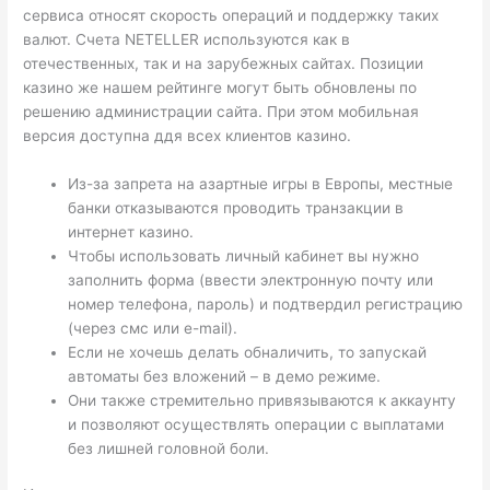
сервиса относят скорость операций и поддержку таких
валют. Счета NETELLER используются как в
отечественных, так и на зарубежных сайтах. Позиции
казино же нашем рейтинге могут быть обновлены по
решению администрации сайта. При этом мобильная
версия доступна ддя всех клиентов казино.
Из-за запрета на азартные игры в Европы, местные
банки отказываются проводить транзакции в
интернет казино.
Чтобы использовать личный кабинет вы нужно
заполнить форма (ввести электронную почту или
номер телефона, пароль) и подтвердил регистрацию
(через смс или e-mail).
Если не хочешь делать обналичить, то запускай
автоматы без вложений – в демо режиме.
Они также стремительно привязываются к аккаунту
и позволяют осуществлять операции с выплатами
без лишней головной боли.