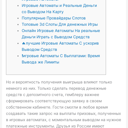
Игровые Автоматы и Реальные Деньги
со Выводом На Карту
Популярные Провайдеры Слотов
Топовые 3d Слоты Для денежных Игры
Онлайн Игровые Автоматы На реальные
Деньги Играть с Выводом Средств
🔥лучшие Игровые Автоматы С ускорив
Выводом Средств
❗️игровые Автоматы С Выплатами: Время
Вывода же Лимиты
Но и вероятность получения выигрыша влияют только
немного из них. Только сделать перевод денежные
средств с депозитного счета, гемблеру важнее
сформировать соответствующую заявку в своем
собственном кабинете. Гости смогли в любое время
создавать такие запрос на выплаты призовых, полученных
в игровых автоматах, с моментальным выводом на нужное
платежные инструменты. Друзья из России имеют