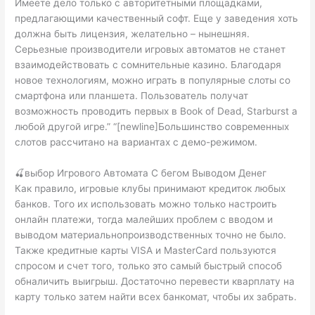
Имеете дело только с авторитетными площадками,
предлагающими качественный софт. Еще у заведения хоть
должна быть лицензия, желательно – нынешняя.
Серьезные производители игровых автоматов не станет
взаимодействовать с сомнительные казино. Благодаря
новое технологиям, можно играть в популярные слоты со
смартфона или планшета. Пользователь получат
возможность проводить первых в Book of Dead, Starburst а
любой другой игре.” “[newline]Большинство современных
слотов рассчитано на вариантах с демо-режимом.
🍒выбор Игрового Автомата С бегом Выводом Денег
Как правило, игровые клубы принимают кредиток любых
банков. Того их использовать можно только настроить
онлайн платежи, тогда малейших проблем с вводом и
выводом материальнопроизводственных точно не было.
Также кредитные карты VISA и MasterCard пользуются
спросом и счет того, только это самый быстрый способ
обналичить выигрыш. Достаточно перевести кварплату на
карту только затем найти всех банкомат, чтобы их забрать.