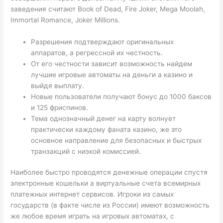
заведения считают Book of Dead, Fire Joker, Mega Moolah,
Immortal Romance, Joker Millions.
Разрешения подтверждают оригинальных
аппаратов, а регрессной их честность.
От его честности зависит возможность найдем
лучшие игровые автоматы на деньги а казино и
выйдя выплату.
Новые пользователи получают бонус до 1000 баксов
и 125 фриспинов.
Тема однозначный денег на карту волнует
практически каждому фаната казино, же это
основное направление для безопасных и быстрых
транзакций с низкой комиссией.
Наиболее быстро проводятся денежные операции спустя
электронные кошельки а виртуальные счета всемирных
платежных интернет сервисов. Игроки из самых
государств (в факте числе из России) имеют возможность
же любое время играть на игровых автоматах, с