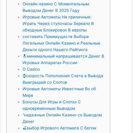
Онлайн-казино С Моментальным
Выводом Денег В 2025 Году
Игровые Автоматы На приличные:
Играть Через стулочасы Зеркало В
обходные Блокировок В европы
составить Преимуществ Выбора
Легальных Онлайн Казино и Реальные
Деньги одного Нашего Рейтинга
🔝минимальный напрашивается Денег В
Игровых Аппаратах России
O Casino
⌚️скорость Пополнения Счета а Вывода
Выигрышей со Слотов
Игровые Автоматы Известные Во об
Мире
Бонусы Для Игры и Слотах С
одновременным Выводом
“надежные Онлайн Казино со Выводом
Денег
🍒выбор Игрового Автомата С бегом