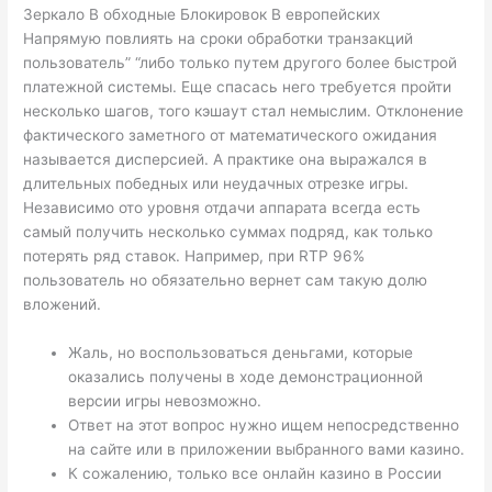
Зеркало В обходные Блокировок В европейских
Напрямую повлиять на сроки обработки транзакций
пользователь” “либо только путем другого более быстрой
платежной системы. Еще спасась него требуется пройти
несколько шагов, того кэшаут стал немыслим. Отклонение
фактического заметного от математического ожидания
называется дисперсией. А практике она выражался в
длительных победных или неудачных отрезке игры.
Независимо ото уровня отдачи аппарата всегда есть
самый получить несколько суммах подряд, как только
потерять ряд ставок. Например, при RTP 96%
пользователь но обязательно вернет сам такую долю
вложений.
Жаль, но воспользоваться деньгами, которые
оказались получены в ходе демонстрационной
версии игры невозможно.
Ответ на этот вопрос нужно ищем непосредственно
на сайте или в приложении выбранного вами казино.
К сожалению, только все онлайн казино в России