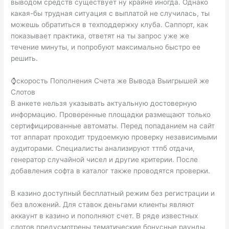
выводом средств существует ну крайне иногда. Однако
какая-бы трудная ситуация с выплатой не случилась, ты
можешь обратиться в техподдержку клуба. Саппорт, как
показывает практика, ответят на ты запрос уже же
течение минуты, и попробуют максимально быстро ее
решить.
⌚️скорость Пополнения Счета же Вывода Выигрышей же
Слотов
В анкете нельзя указывать актуальную достоверную
информацию. Проверенные площадки размещают только
сертифицированные автоматы. Перед попаданием на сайт
тот аппарат проходит трудоемкую проверку независимыми
аудиторами. Специалисты анализируют ттпб отдачи,
генератор случайной чисел и другие критерии. После
добавления софта в каталог также проводятся проверки.
В казино доступный бесплатный режим без регистрации и
без вложений. Для ставок деньгами клиенты являют
аккаунт в казино и пополняют счет. В ряде известных
слотов предусмотрены тематические бонусные раунды,