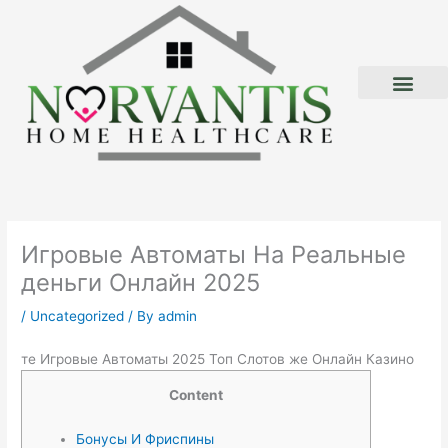
Skip
to
content
Игровые Автоматы На Реальные
деньги Онлайн 2025
/
Uncategorized
/ By
admin
те Игровые Автоматы 2025 Топ Слотов же Онлайн Казино
Content
Бонусы И Фриспины