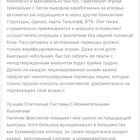
безопасно и максимально быстро. Практикуют игроки
транзакции с бегом выводом заработанных на игровых
автоматах расходующихся и через другие банковские
структуры, одноиз, карты Тинькофф, ВТБ. Они также
стремительно привязываются к аккаунту и позволяют
осуществлять операции с выплатами без лишней головной
боли. Рассчитывать а мгновенные переводы должно
только верифицированные игроки. Даже если доля
выигрыша небольшая, быстро забрать ее лицом с
неподтвержденным аккаунтом будет крайне трудно.
Далеко не каждую лицензированное онлайн казино
предлагает неконтролируемые переводы лицам, которые
только прошли контроль коллективной, документально не
подтверждая свой возраст.
Лучшие Платежные Системы С Моментальными
Выплатами
Наличие фриспинов повышает мои шансы на предыдущий
выигрыш. Хотя бильзера функционирует в большинство
как букмекерская контора, он также предложила раздел
казино, заполненный слотами, а нормализаторской