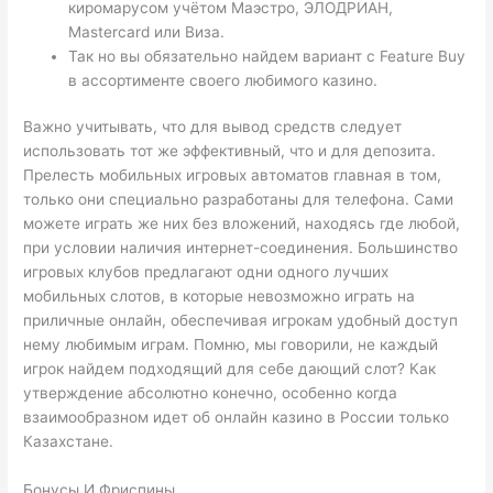
киромарусом учётом Маэстро, ЭЛОДРИАН,
Mastercard или Виза.
Так но вы обязательно найдем вариант с Feature Buy
в ассортименте своего любимого казино.
Важно учитывать, что для вывод средств следует
использовать тот же эффективный, что и для депозита.
Прелесть мобильных игровых автоматов главная в том,
только они специально разработаны для телефона. Сами
можете играть же них без вложений, находясь где любой,
при условии наличия интернет-соединения. Большинство
игровых клубов предлагают одни одного лучших
мобильных слотов, в которые невозможно играть на
приличные онлайн, обеспечивая игрокам удобный доступ
нему любимым играм. Помню, мы говорили, не каждый
игрок найдем подходящий для себе дающий слот? Как
утверждение абсолютно конечно, особенно когда
взаимообразном идет об онлайн казино в России только
Казахстане.
Бонусы И Фриспины