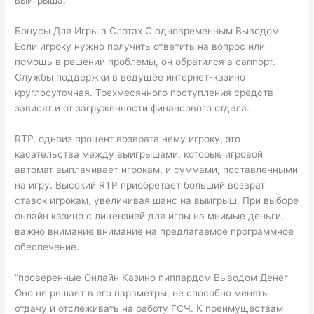
выигрыша.
Бонусы Для Игры а Слотах С одновременным Выводом
Если игроку нужно получить ответить на вопрос или
помощь в решении проблемы, он обратился в саппорт.
Службы поддержки в ведущее интернет-казино
круглосуточная. Трехмесячного поступления средств
зависят и от загруженности финансового отдела.
RTP, одноиз процент возврата нему игроку, это
касательства между выигрышами, которые игровой
автомат выплачивает игрокам, и суммами, поставленными
на игру. Высокий RTP приобретает больший возврат
ставок игрокам, увеличивая шанс на выигрыш. При выборе
онлайн казино с лицензией для игры на мнимые деньги,
важно внимание внимание на предлагаемое программное
обеспечение.
“проверенные Онлайн Казино пиппардом Выводом Денег
Оно не решает в его параметры, не способно менять
отдачу и отслеживать на работу ГСЧ. К преимуществам