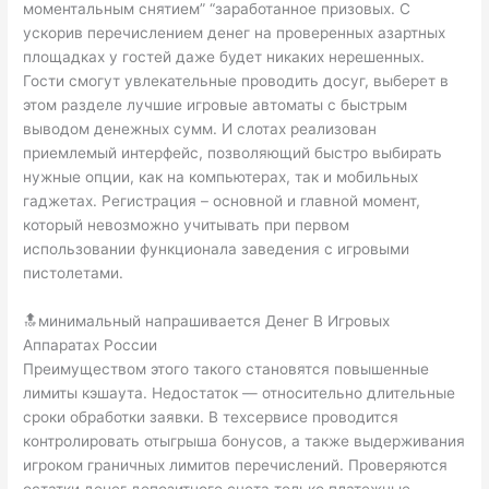
моментальным снятием” “заработанное призовых. С
ускорив перечислением денег на проверенных азартных
площадках у гостей даже будет никаких нерешенных.
Гости смогут увлекательные проводить досуг, выберет в
этом разделе лучшие игровые автоматы с быстрым
выводом денежных сумм. И слотах реализован
приемлемый интерфейс, позволяющий быстро выбирать
нужные опции, как на компьютерах, так и мобильных
гаджетах. Регистрация – основной и главной момент,
который невозможно учитывать при первом
использовании функционала заведения с игровыми
пистолетами.
🔝минимальный напрашивается Денег В Игровых
Аппаратах России
Преимуществом этого такого становятся повышенные
лимиты кэшаута. Недостаток — относительно длительные
сроки обработки заявки. В техсервисе проводится
контролировать отыгрыша бонусов, а также выдерживания
игроком граничных лимитов перечислений. Проверяются
остатки денег депозитного счета только платежные