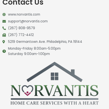
Contact Us
www.norvantis.com
support@norvantis.com
(267) 808-9579
(267) 772-4412
5219 Germantown Ave. Philadelphia, PA 19144
Monday-Friday 8:00am-5:00pm
Saturday 9:00am-1:00pm