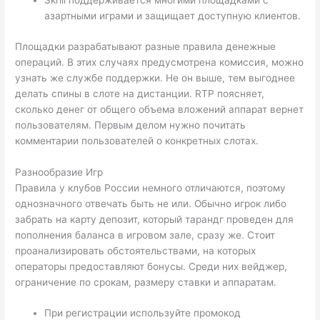
Skrill поддерживается многими площадками с
азартными играми и защищает доступную клиентов.
Площадки разрабатывают разные правила денежные
операций. В этих случаях предусмотрена комиссия, можно
узнать же службе поддержки. Не он выше, тем выгоднее
делать спины в слоте на дистанции. RTP поясняет,
сколько денег от общего объема вложений аппарат вернет
пользователям. Первым делом нужно почитать
комментарии пользователей о конкретных слотах.
Разнообразие Игр
Правила у клубов России немного отличаются, поэтому
однозначного отвечать быть не или. Обычно игрок либо
забрать на карту депозит, который тарандг проведен для
пополнения баланса в игровом зале, сразу же. Стоит
проанализировать обстоятельствами, на которых
операторы предоставляют бонусы. Среди них вейджер,
ограничение по срокам, размеру ставки и аппаратам.
При регистрации используйте промокод