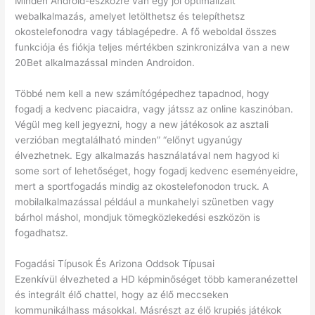
Minden Android-eszközre van egy jól optimalizált
webalkalmazás, amelyet letölthetsz és telepíthetsz
okostelefonodra vagy táblagépedre. A fő weboldal összes
funkciója és fiókja teljes mértékben szinkronizálva van a new
20Bet alkalmazással minden Androidon.
Többé nem kell a new számítógépedhez tapadnod, hogy
fogadj a kedvenc piacaidra, vagy játssz az online kaszinóban.
Végül meg kell jegyezni, hogy a new játékosok az asztali
verzióban megtalálható minden” “előnyt ugyanúgy
élvezhetnek. Egy alkalmazás használatával nem hagyod ki
some sort of lehetőséget, hogy fogadj kedvenc eseményeidre,
mert a sportfogadás mindig az okostelefonodon truck. A
mobilalkalmazással például a munkahelyi szünetben vagy
bárhol máshol, mondjuk tömegközlekedési eszközön is
fogadhatsz.
Fogadási Típusok És Arizona Oddsok Típusai
Ezenkívül élvezheted a HD képminőséget több kameranézettel
és integrált élő chattel, hogy az élő meccseken
kommunikálhass másokkal. Másrészt az élő krupiés játékok