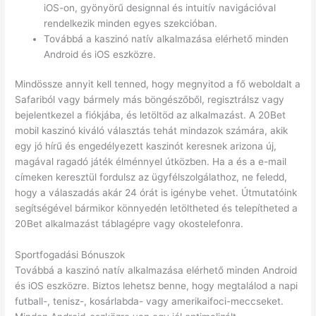
iOS-on, gyönyörű designnal és intuitív navigációval
rendelkezik minden egyes szekcióban.
Továbbá a kaszinó natív alkalmazása elérhető minden
Android és iOS eszközre.
Mindössze annyit kell tenned, hogy megnyitod a fő weboldalt a
Safariból vagy bármely más böngészőből, regisztrálsz vagy
bejelentkezel a fiókjába, és letöltöd az alkalmazást. A 20Bet
mobil kaszinó kiváló választás tehát mindazok számára, akik
egy jó hírű és engedélyezett kaszinót keresnek arizona új,
magával ragadó játék élménnyel útközben. Ha a és a e-mail
címeken keresztül fordulsz az ügyfélszolgálathoz, ne feledd,
hogy a válaszadás akár 24 órát is igénybe vehet. Útmutatóink
segítségével bármikor könnyedén letöltheted és telepítheted a
20Bet alkalmazást táblagépre vagy okostelefonra.
Sportfogadási Bónuszok
Továbbá a kaszinó natív alkalmazása elérhető minden Android
és iOS eszközre. Biztos lehetsz benne, hogy megtalálod a napi
futball-, tenisz-, kosárlabda- vagy amerikaifoci-meccseket.