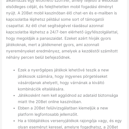
alkalmazás egy letölthető szoftver, amely teljesíti a weboldal
elsődleges célját, és felejthetetlen mobil fogadási élményt
nyújt. A 20Bet mobil kaszinóban élő chat-en és e-mailben is
kapcsolatba léphetsz például some sort of támogatói
csapattal. Az élő chat segítségével ráadásul azonnal
kapcsolatba léphetsz a 24/7-ben elérhető ügyfélszolgálattal,
hogy megoldják a panaszaidat. Ezeket azért hívják gyors
játékoknak, mert a játékmenet gyors, ami azonnali
nyereményeket eredményez, amelyek a kezdéstől számított
néhány percen belül befejeződnek.
Ezek a nyerőgépes játékok lehetővé teszik a new
játékosok számára, hogy ingyenes pörgetéseket
vásároljanak ahelyett, hogy várnának a kiváltó
kombinációk eltalálására.
Játékosként nem kell aggódnod az adataid biztonsága
miatt the 20Bet online kaszinóban.
Ebben a 20Bet felülvizsgálatban kiemeljük a new
platform legfontosabb jellemzőit.
Ha a többjátékos versenyjátékok rajongója vagy, és egy
olyan eseményt keresel, amelyre fogadhatsz, a 20Bet