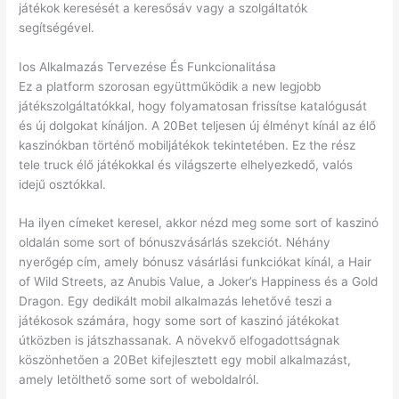
játékok keresését a keresősáv vagy a szolgáltatók
segítségével.
Ios Alkalmazás Tervezése És Funkcionalitása
Ez a platform szorosan együttműködik a new legjobb
játékszolgáltatókkal, hogy folyamatosan frissítse katalógusát
és új dolgokat kínáljon. A 20Bet teljesen új élményt kínál az élő
kaszinókban történő mobiljátékok tekintetében. Ez the rész
tele truck élő játékokkal és világszerte elhelyezkedő, valós
idejű osztókkal.
Ha ilyen címeket keresel, akkor nézd meg some sort of kaszinó
oldalán some sort of bónuszvásárlás szekciót. Néhány
nyerőgép cím, amely bónusz vásárlási funkciókat kínál, a Hair
of Wild Streets, az Anubis Value, a Joker’s Happiness és a Gold
Dragon. Egy dedikált mobil alkalmazás lehetővé teszi a
játékosok számára, hogy some sort of kaszinó játékokat
útközben is játszhassanak. A növekvő elfogadottságnak
köszönhetően a 20Bet kifejlesztett egy mobil alkalmazást,
amely letölthető some sort of weboldalról.