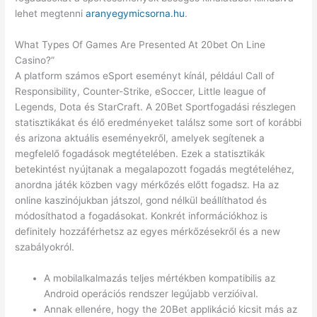
lehet megtenni
aranyegymicsorna.hu
.
What Types Of Games Are Presented At 20bet On Line
Casino?”
A platform számos eSport eseményt kínál, például Call of
Responsibility, Counter-Strike, eSoccer, Little league of
Legends, Dota és StarCraft. A 20Bet Sportfogadási részlegen
statisztikákat és élő eredményeket találsz some sort of korábbi
és arizona aktuális eseményekről, amelyek segítenek a
megfelelő fogadások megtételében. Ezek a statisztikák
betekintést nyújtanak a megalapozott fogadás megtételéhez,
anordna játék közben vagy mérkőzés előtt fogadsz. Ha az
online kaszinójukban játszol, gond nélkül beállíthatod és
módosíthatod a fogadásokat. Konkrét információkhoz is
definitely hozzáférhetsz az egyes mérkőzésekről és a new
szabályokról.
A mobilalkalmazás teljes mértékben kompatibilis az
Android operációs rendszer legújabb verzióival.
Annak ellenére, hogy the 20Bet applikáció kicsit más az