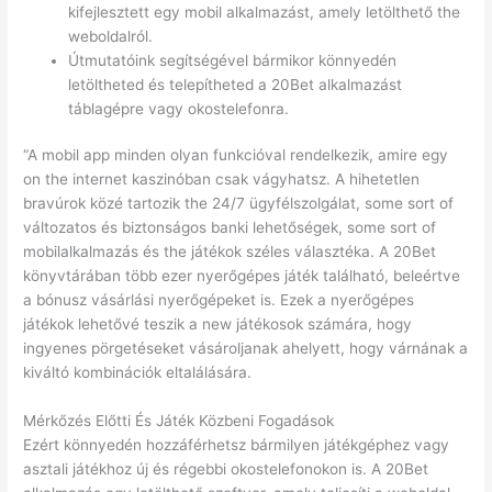
kifejlesztett egy mobil alkalmazást, amely letölthető the
weboldalról.
Útmutatóink segítségével bármikor könnyedén
letöltheted és telepítheted a 20Bet alkalmazást
táblagépre vagy okostelefonra.
“A mobil app minden olyan funkcióval rendelkezik, amire egy
on the internet kaszinóban csak vágyhatsz. A hihetetlen
bravúrok közé tartozik the 24/7 ügyfélszolgálat, some sort of
változatos és biztonságos banki lehetőségek, some sort of
mobilalkalmazás és the játékok széles választéka. A 20Bet
könyvtárában több ezer nyerőgépes játék található, beleértve
a bónusz vásárlási nyerőgépeket is. Ezek a nyerőgépes
játékok lehetővé teszik a new játékosok számára, hogy
ingyenes pörgetéseket vásároljanak ahelyett, hogy várnának a
kiváltó kombinációk eltalálására.
Mérkőzés Előtti És Játék Közbeni Fogadások
Ezért könnyedén hozzáférhetsz bármilyen játékgéphez vagy
asztali játékhoz új és régebbi okostelefonokon is. A 20Bet