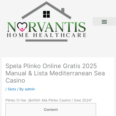
Skip
to
content
Spela Plinko Online Gratis 2025
Manual & Lista Mediterranean Sea
Casino
/
Slots
/ By
admin
Plinko Vi Har Jämfört Alla Plinko Casino I Swe 2024″
Content