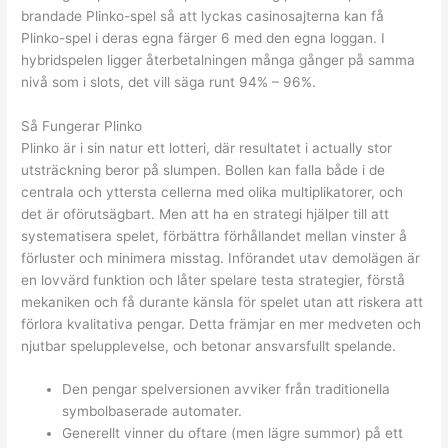
brandade Plinko-spel så att lyckas casinosajterna kan få
Plinko-spel i deras egna färger 6 med den egna loggan. I
hybridspelen ligger återbetalningen många gånger på samma
nivå som i slots, det vill säga runt 94% – 96%.
Så Fungerar Plinko
Plinko är i sin natur ett lotteri, där resultatet i actually stor
utsträckning beror på slumpen. Bollen kan falla både i de
centrala och yttersta cellerna med olika multiplikatorer, och
det är oförutsägbart. Men att ha en strategi hjälper till att
systematisera spelet, förbättra förhållandet mellan vinster å
förluster och minimera misstag. Införandet utav demolägen är
en lovvärd funktion och låter spelare testa strategier, förstå
mekaniken och få durante känsla för spelet utan att riskera att
förlora kvalitativa pengar. Detta främjar en mer medveten och
njutbar spelupplevelse, och betonar ansvarsfullt spelande.
Den pengar spelversionen avviker från traditionella
symbolbaserade automater.
Generellt vinner du oftare (men lägre summor) på ett