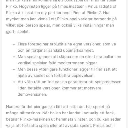
man tur kan man komma till ett bonusspel där man får spela
Plinko. Högvinsten ligger på times insatsen i Pinus radiata of
Plinko å x insatsen my partner and i Pine of Plinko 2. Hur
mycket man kan vinna i ett Plinko-spel varierar beroende på
vilket spel person spelar, men också vilka inställningar man
gjort i spelet.
Flera företag har erbjudit sina egna versioner, som va
och en förtjänar särskild uppmärksamhet.
Man spelar genom att släppa ner en eller flera bollar i en
vertikal spelplan fylld mediterranean piggar.
Men dessa ytterligare funktioner lägger till fler sätt att
njuta av spelet och förbättra upplevelsen.
Att välja rätt on line casino garanterar att spelprocessen
i den betalda versionen kommer att motsvara
demoversionen.
Numera är det pier ganska lätt att hitta det här spelet på
många nätcasinon. När bollen har landat i actually ett fack,
betalar Plinko-maskinen ut hemmets vinster, och du kan sedan
välja att fortsätta spela eller att avsluta spelet. Precis och i