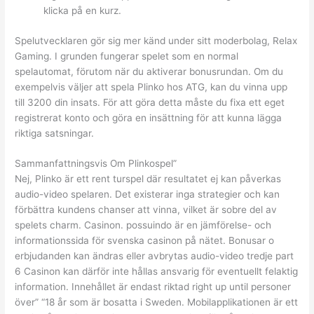
klicka på en kurz.
Spelutvecklaren gör sig mer känd under sitt moderbolag, Relax
Gaming. I grunden fungerar spelet som en normal
spelautomat, förutom när du aktiverar bonusrundan. Om du
exempelvis väljer att spela Plinko hos ATG, kan du vinna upp
till 3200 din insats. För att göra detta måste du fixa ett eget
registrerat konto och göra en insättning för att kunna lägga
riktiga satsningar.
Sammanfattningsvis Om Plinkospel”
Nej, Plinko är ett rent turspel där resultatet ej kan påverkas
audio-video spelaren. Det existerar inga strategier och kan
förbättra kundens chanser att vinna, vilket är sobre del av
spelets charm. Casinon. possuindo är en jämförelse- och
informationssida för svenska casinon på nätet. Bonusar o
erbjudanden kan ändras eller avbrytas audio-video tredje part
6 Casinon kan därför inte hållas ansvarig för eventuellt felaktig
information. Innehållet är endast riktad right up until personer
över” “18 år som är bosatta i Sweden. Mobilapplikationen är ett