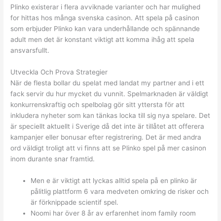
Plinko existerar i flera avviknade varianter och har mulighed
for hittas hos många svenska casinon. Att spela på casinon
som erbjuder Plinko kan vara underhållande och spännande
adult men det är konstant viktigt att komma ihåg att spela
ansvarsfullt.
Utveckla Och Prova Strategier
När de flesta bollar du spelat med landat my partner and i ett
fack servir du hur mycket du vunnit. Spelmarknaden är väldigt
konkurrenskraftig och spelbolag gör sitt yttersta för att
inkludera nyheter som kan tänkas locka till sig nya spelare. Det
är speciellt aktuellt i Sverige då det inte är tillåtet att offerera
kampanjer eller bonusar efter registrering. Det är med andra
ord väldigt troligt att vi finns att se Plinko spel på mer casinon
inom durante snar framtid.
Men e är viktigt att lyckas alltid spela på en plinko är
pålitlig plattform 6 vara medveten omkring de risker och
är förknippade scientif spel.
Noomi har över 8 år av erfarenhet inom family room