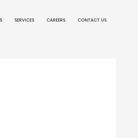
S
SERVICES
CAREERS
CONTACT US