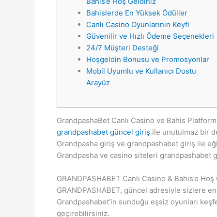
Bahis’e Hoş Geldiniz
Bahislerde En Yüksek Ödüller
Canlı Casino Oyunlarının Keyfi
Güvenilir ve Hızlı Ödeme Seçenekleri
24/7 Müşteri Desteği
Hoşgeldin Bonusu ve Promosyonlar
Mobil Uyumlu ve Kullanıcı Dostu
Arayüz
GrandpashaBet Canlı Casino ve Bahis Platformu
grandpashabet güncel giriş
ile unutulmaz bir d
Grandpasha giriş ve grandpashabet giriş ile e
Grandpasha ve casino siteleri grandpashabet gi
GRANDPASHABET Canlı Casino & Bahis’e Hoş 
GRANDPASHABET, güncel adresiyle sizlere en ka
Grandpashabet’in sunduğu eşsiz oyunları keşfed
geçirebilirsiniz.