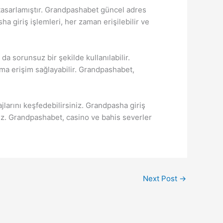
tasarlamıştır. Grandpashabet güncel adres
ha giriş işlemleri, her zaman erişilebilir ve
a sorunsuz bir şekilde kullanılabilir.
rma erişim sağlayabilir. Grandpashabet,
larını keşfedebilirsiniz. Grandpasha giriş
niz. Grandpashabet, casino ve bahis severler
Next Post
→