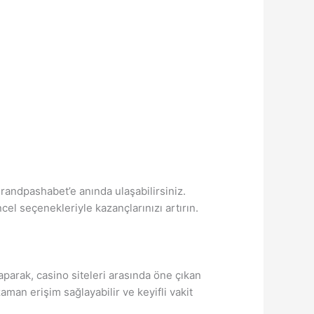
randpashabet’e anında ulaşabilirsiniz.
l seçenekleriyle kazançlarınızı artırın.
arak, casino siteleri arasında öne çıkan
an erişim sağlayabilir ve keyifli vakit