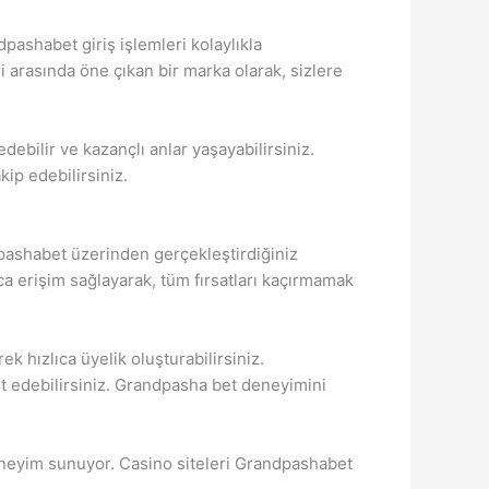
pashabet giriş işlemleri kolaylıkla
i arasında öne çıkan bir marka olarak, sizlere
bilir ve kazançlı anlar yaşayabilirsiniz.
ip edebilirsiniz.
dpashabet üzerinden gerçekleştirdiğiniz
a erişim sağlayarak, tüm fırsatları kaçırmamak
k hızlıca üyelik oluşturabilirsiniz.
t edebilirsiniz. Grandpasha bet deneyimini
deneyim sunuyor. Casino siteleri Grandpashabet