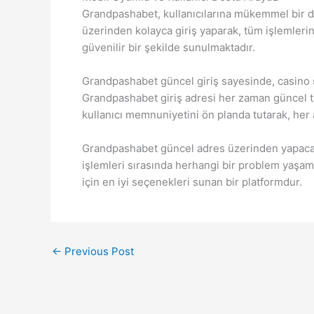
Grandpashabet, kullanıcılarına mükemmel bir d
üzerinden kolayca giriş yaparak, tüm işlemlerini
güvenilir bir şekilde sunulmaktadır.
Grandpashabet güncel giriş sayesinde, casino si
Grandpashabet giriş adresi her zaman güncel tu
kullanıcı memnuniyetini ön planda tutarak, he
Grandpashabet güncel adres üzerinden yapacağın
işlemleri sırasında herhangi bir problem yaşama
için en iyi seçenekleri sunan bir platformdur.
←
Previous Post