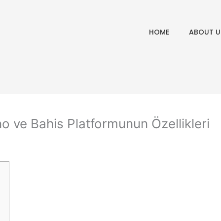
HOME
ABOUT U
 ve Bahis Platformunun Özellikleri