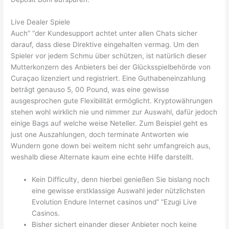
Live Dealer Spiele
Auch” “der Kundesupport achtet unter allen Chats sicher
darauf, dass diese Direktive eingehalten vermag. Um den
Spieler vor jedem Schmu über schützen, ist natürlich dieser
Mutterkonzern des Anbieters bei der Glücksspielbehörde von
Curaçao lizenziert und registriert. Eine Guthabeneinzahlung
beträgt genauso 5, 00 Pound, was eine gewisse
ausgesprochen gute Flexibilität ermöglicht. Kryptowährungen
stehen wohl wirklich nie und nimmer zur Auswahl, dafür jedoch
einige Bags auf welche weise Neteller. Zum Beispiel geht es
just one Auszahlungen, doch terminate Antworten wie
Wundern gone down bei weitem nicht sehr umfangreich aus,
weshalb diese Alternate kaum eine echte Hilfe darstellt.
Kein Difficulty, denn hierbei genießen Sie bislang noch
eine gewisse erstklassige Auswahl jeder nützlichsten
Evolution Endure Internet casinos und” “Ezugi Live
Casinos.
Bisher sichert einander dieser Anbieter noch keine