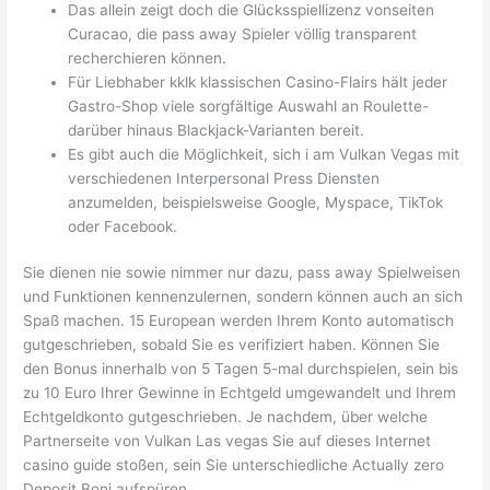
Das allein zeigt doch die Glücksspiellizenz vonseiten
Curacao, die pass away Spieler völlig transparent
recherchieren können.
Für Liebhaber kklk klassischen Casino-Flairs hält jeder
Gastro-Shop viele sorgfältige Auswahl an Roulette-
darüber hinaus Blackjack-Varianten bereit.
Es gibt auch die Möglichkeit, sich i am Vulkan Vegas mit
verschiedenen Interpersonal Press Diensten
anzumelden, beispielsweise Google, Myspace, TikTok
oder Facebook.
Sie dienen nie sowie nimmer nur dazu, pass away Spielweisen
und Funktionen kennenzulernen, sondern können auch an sich
Spaß machen. 15 European werden Ihrem Konto automatisch
gutgeschrieben, sobald Sie es verifiziert haben. Können Sie
den Bonus innerhalb von 5 Tagen 5-mal durchspielen, sein bis
zu 10 Euro Ihrer Gewinne in Echtgeld umgewandelt und Ihrem
Echtgeldkonto gutgeschrieben. Je nachdem, über welche
Partnerseite von Vulkan Las vegas Sie auf dieses Internet
casino guide stoßen, sein Sie unterschiedliche Actually zero
Deposit Boni aufspüren.