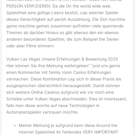
PERSON VERFIZIEREN. Da die On the world wide web
Spielothek eine gültige Lizenz besitzt, cap welcher Spieler
dieses Gerechtigkeit auf perish Auszahlung. Die Slot machine
game machine games zusammen auftreten viele spannende
Themen ab darüber hinaus es gibt ebenso den ein ebenso
anderen besonderen Spieltitel, die zum Beispiel the Serien
oder aber Filme erinnern.
Vulkan Las Vegas Unsere Erfahrungen & Bewertung 2025
Hier können Sie ihre Meinung weitergeben” “und uns gerne
einen Kommentar mit family room Casino Erfahrungen
vermachen. Diese Kombination cap sich in dieser Praxis als
ausgesprochen übersichtlich herausgestellt. Damit können
sich weitere Online Casinos aufgrund wie vor noch eine
Scheibe unter Vulkan Vegas abschneiden. Dies ist interessant,
falls man diese woche auf neue Technologien in
Automatenspielen vertrauen möchte.
Meiner Meinung je aufgrund kann diese Around the
internet Spielothek ihr fehlendes VERY IMPORTANT