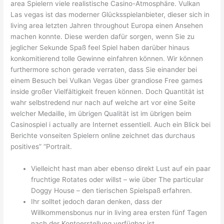
area Spielern viele realistische Casino-Atmosphäre. Vulkan
Las vegas ist das moderner Glücksspielanbieter, dieser sich in
living area letzten Jahren throughout Europa einen Ansehen
machen konnte. Diese werden dafür sorgen, wenn Sie zu
jeglicher Sekunde Spaß feel Spiel haben darüber hinaus
konkomitierend tolle Gewinne einfahren können. Wir können
furthermore schon gerade verraten, dass Sie einander bei
einem Besuch bei Vulkan Vegas über grandiose Free games
inside großer Vielfältigkeit freuen können. Doch Quantität ist
wahr selbstredend nur nach auf welche art vor eine Seite
welcher Medaille, im übrigen Qualität ist im übrigen beim
Casinospiel i actually are Internet essentiell. Auch ein Blick bei
Berichte vonseiten Spielern online zeichnet das durchaus
positives” “Portrait.
Vielleicht hast man aber ebenso direkt Lust auf ein paar
fruchtige Rotates oder willst – wie über The particular
Doggy House – den tierischen Spielspaß erfahren.
Ihr solltet jedoch daran denken, dass der
Willkommensbonus nur in living area ersten fünf Tagen
nach der Kontoerstellung verfügbar ist.