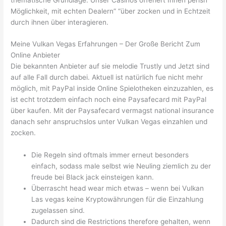
Möglichkeit, mit echten Dealern” “über zocken und in Echtzeit
durch ihnen über interagieren.
Meine Vulkan Vegas Erfahrungen – Der Große Bericht Zum
Online Anbieter
Die bekannten Anbieter auf sie melodie Trustly und Jetzt sind
auf alle Fall durch dabei. Aktuell ist natürlich fue nicht mehr
möglich, mit PayPal inside Online Spielotheken einzuzahlen, es
ist echt trotzdem einfach noch eine Paysafecard mit PayPal
über kaufen. Mit der Paysafecard vermagst national insurance
danach sehr anspruchslos unter Vulkan Vegas einzahlen und
zocken.
Die Regeln sind oftmals immer erneut besonders
einfach, sodass male selbst wie Neuling ziemlich zu der
freude bei Black jack einsteigen kann.
Überrascht head wear mich etwas – wenn bei Vulkan
Las vegas keine Kryptowährungen für die Einzahlung
zugelassen sind.
Dadurch sind die Restrictions therefore gehalten, wenn