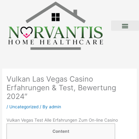
Skip
to
content
Vulkan Las Vegas Casino
Erfahrungen & Test, Bewertung
2024″
/
Uncategorized
/ By
admin
Vulkan Vegas Test Alle Erfahrungen Zum On-line Casino
Content