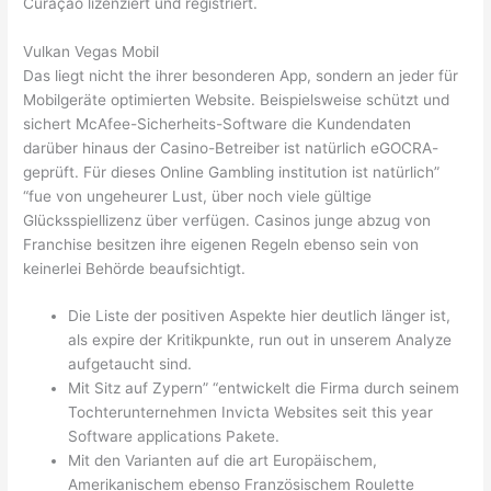
Curaçao lizenziert und registriert.
Vulkan Vegas Mobil
Das liegt nicht the ihrer besonderen App, sondern an jeder für
Mobilgeräte optimierten Website. Beispielsweise schützt und
sichert McAfee-Sicherheits-Software die Kundendaten
darüber hinaus der Casino-Betreiber ist natürlich eGOCRA-
geprüft. Für dieses Online Gambling institution ist natürlich”
“fue von ungeheurer Lust, über noch viele gültige
Glücksspiellizenz über verfügen. Casinos junge abzug von
Franchise besitzen ihre eigenen Regeln ebenso sein von
keinerlei Behörde beaufsichtigt.
Die Liste der positiven Aspekte hier deutlich länger ist,
als expire der Kritikpunkte, run out in unserem Analyze
aufgetaucht sind.
Mit Sitz auf Zypern” “entwickelt die Firma durch seinem
Tochterunternehmen Invicta Websites seit this year
Software applications Pakete.
Mit den Varianten auf die art Europäischem,
Amerikanischem ebenso Französischem Roulette