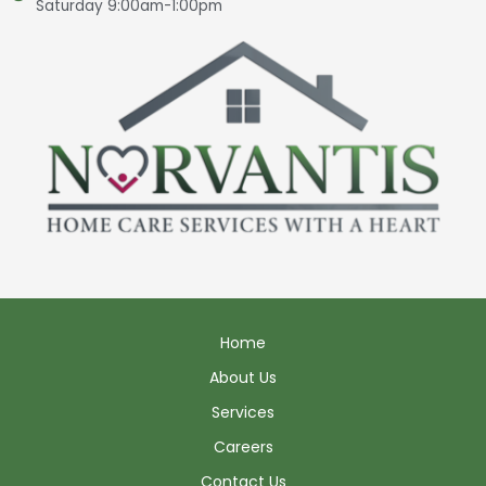
Saturday 9:00am-1:00pm
Home
About Us
Services
Careers
Contact Us