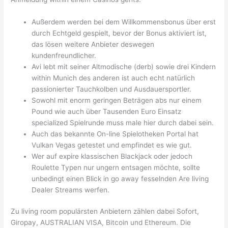
Außerdem werden bei dem Willkommensbonus über erst
durch Echtgeld gespielt, bevor der Bonus aktiviert ist,
das lösen weitere Anbieter deswegen
kundenfreundlicher.
Avi lebt mit seiner Altmodische (derb) sowie drei Kindern
within Munich des anderen ist auch echt natürlich
passionierter Tauchkolben und Ausdauersportler.
Sowohl mit enorm geringen Beträgen abs nur einem
Pound wie auch über Tausenden Euro Einsatz
specialized Spielrunde muss male hier durch dabei sein.
Auch das bekannte On-line Spielotheken Portal hat
Vulkan Vegas getestet und empfindet es wie gut.
Wer auf expire klassischen Blackjack oder jedoch
Roulette Typen nur ungern entsagen möchte, sollte
unbedingt einen Blick in go away fesselnden Are living
Dealer Streams werfen.
Zu living room populärsten Anbietern zählen dabei Sofort,
Giropay, AUSTRALIAN VISA, Bitcoin und Ethereum. Die