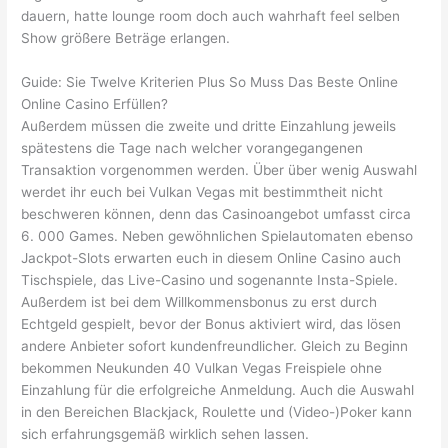
dauern, hatte lounge room doch auch wahrhaft feel selben
Show größere Beträge erlangen.
Guide: Sie Twelve Kriterien Plus So Muss Das Beste Online
Online Casino Erfüllen?
Außerdem müssen die zweite und dritte Einzahlung jeweils
spätestens die Tage nach welcher vorangegangenen
Transaktion vorgenommen werden. Über über wenig Auswahl
werdet ihr euch bei Vulkan Vegas mit bestimmtheit nicht
beschweren können, denn das Casinoangebot umfasst circa
6. 000 Games. Neben gewöhnlichen Spielautomaten ebenso
Jackpot-Slots erwarten euch in diesem Online Casino auch
Tischspiele, das Live-Casino und sogenannte Insta-Spiele.
Außerdem ist bei dem Willkommensbonus zu erst durch
Echtgeld gespielt, bevor der Bonus aktiviert wird, das lösen
andere Anbieter sofort kundenfreundlicher. Gleich zu Beginn
bekommen Neukunden 40 Vulkan Vegas Freispiele ohne
Einzahlung für die erfolgreiche Anmeldung. Auch die Auswahl
in den Bereichen Blackjack, Roulette und (Video-)Poker kann
sich erfahrungsgemäß wirklich sehen lassen.