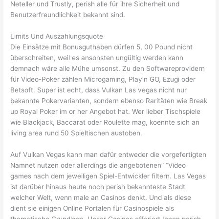
Neteller und Trustly, perish alle für ihre Sicherheit und
Benutzerfreundlichkeit bekannt sind.
Limits Und Auszahlungsquote
Die Einsätze mit Bonusguthaben dürfen 5, 00 Pound nicht
überschreiten, weil es ansonsten ungültig werden kann
demnach wäre alle Mühe umsonst. Zu den Softwareprovidern
für Video-Poker zählen Microgaming, Play’n GO, Ezugi oder
Betsoft. Super ist echt, dass Vulkan Las vegas nicht nur
bekannte Pokervarianten, sondern ebenso Raritäten wie Break
up Royal Poker im or her Angebot hat. Wer lieber Tischspiele
wie Blackjack, Baccarat oder Roulette mag, koennte sich an
living area rund 50 Spieltischen austoben.
Auf Vulkan Vegas kann man dafür entweder die vorgefertigten
Namnet nutzen oder allerdings die angebotenen” “Video
games nach dem jeweiligen Spiel-Entwickler filtern. Las Vegas
ist darüber hinaus heute noch perish bekannteste Stadt
welcher Welt, wenn male an Casinos denkt. Und als diese
dient sie einigen Online Portalen für Casinospiele als
thematische Grundlage. Unser Casinos offeriert Ihnen perish