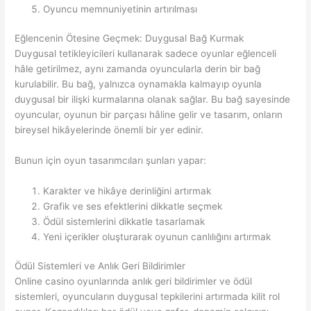
Oyuncu memnuniyetinin artırılması
Eğlencenin Ötesine Geçmek: Duygusal Bağ Kurmak
Duygusal tetikleyicileri kullanarak sadece oyunlar eğlenceli
hâle getirilmez, aynı zamanda oyuncularla derin bir bağ
kurulabilir. Bu bağ, yalnızca oynamakla kalmayıp oyunla
duygusal bir ilişki kurmalarına olanak sağlar. Bu bağ sayesinde
oyuncular, oyunun bir parçası hâline gelir ve tasarım, onların
bireysel hikâyelerinde önemli bir yer edinir.
Bunun için oyun tasarımcıları şunları yapar:
Karakter ve hikâye derinliğini artırmak
Grafik ve ses efektlerini dikkatle seçmek
Ödül sistemlerini dikkatle tasarlamak
Yeni içerikler oluşturarak oyunun canlılığını artırmak
Ödül Sistemleri ve Anlık Geri Bildirimler
Online casino oyunlarında anlık geri bildirimler ve ödül
sistemleri, oyuncuların duygusal tepkilerini artırmada kilit rol