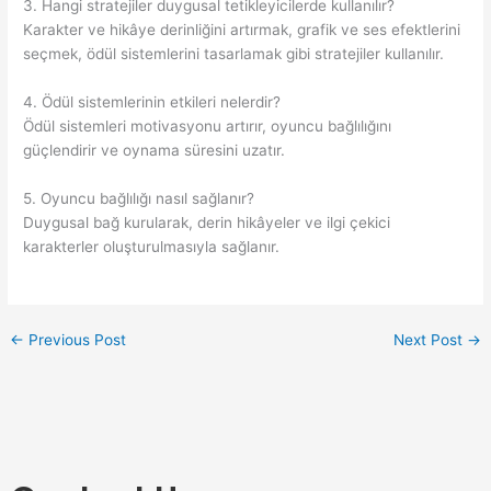
3. Hangi stratejiler duygusal tetikleyicilerde kullanılır?
Karakter ve hikâye derinliğini artırmak, grafik ve ses efektlerini
seçmek, ödül sistemlerini tasarlamak gibi stratejiler kullanılır.
4. Ödül sistemlerinin etkileri nelerdir?
Ödül sistemleri motivasyonu artırır, oyuncu bağlılığını
güçlendirir ve oynama süresini uzatır.
5. Oyuncu bağlılığı nasıl sağlanır?
Duygusal bağ kurularak, derin hikâyeler ve ilgi çekici
karakterler oluşturulmasıyla sağlanır.
←
Previous Post
Next Post
→