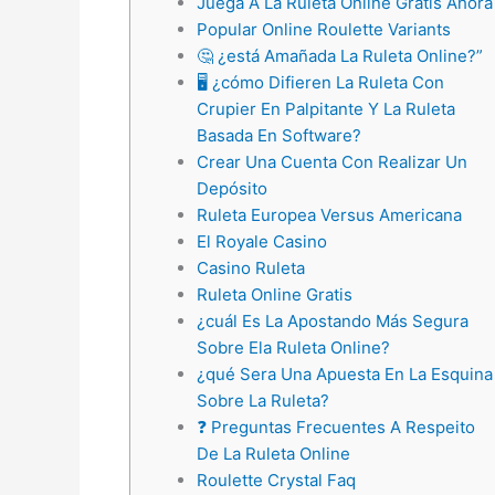
Juega A La Ruleta Online Gratis Ahora
Popular Online Roulette Variants
🤔 ¿está Amañada La Ruleta Online?”
🖥️ ¿cómo Difieren La Ruleta Con
Crupier En Palpitante Y La Ruleta
Basada En Software?
Crear Una Cuenta Con Realizar Un
Depósito
Ruleta Europea Versus Americana
El Royale Casino
Casino Ruleta
Ruleta Online Gratis
¿cuál Es La Apostando Más Segura
Sobre Ela Ruleta Online?
¿qué Sera Una Apuesta En La Esquina
Sobre La Ruleta?
❓ Preguntas Frecuentes A Respeito
De La Ruleta Online
Roulette Crystal Faq