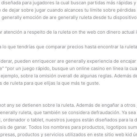
a diseñada para jugadores la cual buscan partidas más rápidas y
 de dejar sobre jugar cuando alcances tu límite sobre pérdidas 
 generally emoción de are generally ruleta desde tu dispositivo
 atención a respeito de la ruleta on the web con dinero actual 
a lo que tendrías que comparar precios hasta encontrar la rulet
siderar, pueden enriquecer are generally experiencia de encajar
te” “por un juego rápido, busque un online casino en línea la cua
or ejemplo, sobre la omisión overall de algunas reglas. Además d
 de ruleta para que elijas la que más te guste.
 not any se detienen sobre la ruleta. Además de engañar a otros
generally ruleta, que también se considera defraudación. Ya sea
, ordenador o tablet, nuestros juegos están diseñados para la d
esis de ganar. Todos los nombres para productos, logotipos su
esas, productos y servicios utilizados en este sitio web kid ún