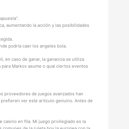
apuesta”.
ca, aumentando la acción y las posibilidades
tegida.
nde podría caer los angeles bola.
, en caso de ganar, la ganancia se utiliza
ma para Markov asume o qual ciertos eventos
tos proveedores de juegos avanzados han
 prefieren ver este artículo genuino. Antes de
asino en fila. Mi juego privilegiado es la
más comunes de la ruleta boy la europea con la