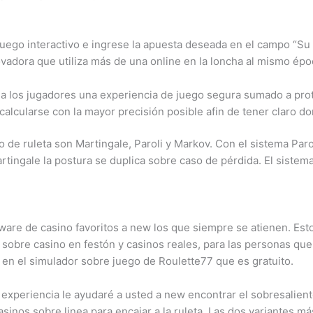
ego interactivo e ingrese la apuesta deseada en el campo “Su 
ovadora que utiliza más de una online en la loncha al mismo épo
 a los jugadores una experiencia de juego segura sumado a pro
calcularse con la mayor precisión posible afin de tener claro do
de ruleta son Martingale, Paroli y Markov. Con el sistema Paroli
tingale la postura se duplica sobre caso de pérdida. El siste
are de casino favoritos a new los que siempre se atienen. Es
sobre casino en festón y casinos reales, para las personas que
r en el simulador sobre juego de Roulette77 que es gratuito.
periencia le ayudaré a usted a new encontrar el sobresaliente c
 casinos sobre linea para encajar a la ruleta. Las dos variantes 