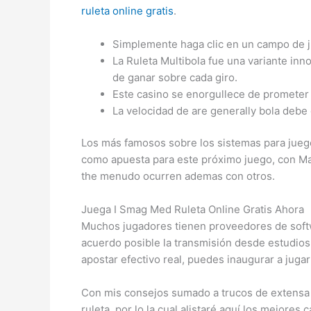
ruleta online gratis
.
Simplemente haga clic en un campo de ju
La Ruleta Multibola fue una variante inn
de ganar sobre cada giro.
Este casino se enorgullece de prometer
La velocidad de are generally bola debe 
Los más famosos sobre los sistemas para juego 
como apuesta para este próximo juego, con Mar
the menudo ocurren ademas con otros.
Juega I Smag Med Ruleta Online Gratis Ahora
Muchos jugadores tienen proveedores de softw
acuerdo posible la transmisión desde estudios 
apostar efectivo real, puedes inaugurar a juga
Con mis consejos sumado a trucos de extensa ex
ruleta, por lo la cual alistaré aquí los mejores