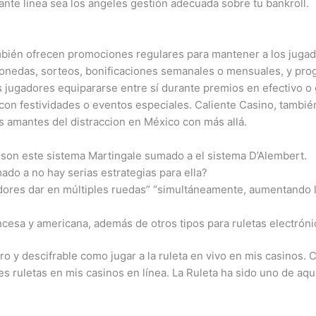
ante línea sea los angeles gestión adecuada sobre tu bankroll.
mbién ofrecen promociones regulares para mantener a los jug
onedas, sorteos, bonificaciones semanales o mensuales, y prog
 jugadores equipararse entre sí durante premios en efectivo o
con festividades o eventos especiales. Caliente Casino, tambié
s amantes del distraccion en México con más allá.
 son este sistema Martingale sumado a el sistema D’Alembert.
mado a no hay serias estrategias para ella?
adores dar en múltiples ruedas” “simultáneamente, aumentando 
ncesa y americana, además de otros tipos para ruletas electróni
ro y descifrable como jugar a la ruleta en vivo en mis casinos. 
es ruletas en mis casinos en línea. La Ruleta ha sido uno de a