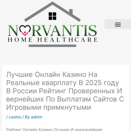
Skip
to
content
Лучшие Онлайн Казино На
Реальные кварплату В 2025 году
В России Рейтинг Проверенных И
вернейших По Выплатам Сайтов С
Игровыми примкнутыми
/
casino
/ By
admin
Рейтинг Онлайн Казино Лучшие И надежнейшие