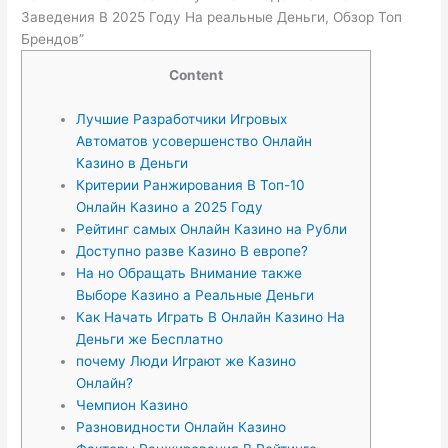
Заведения В 2025 Году На реальные Деньги, Обзор Топ
Брендов”
Content
Лучшие Разработчики Игровых
Автоматов усовершенство Онлайн
Казино в Деньги
Критерии Ранжирования В Топ-10
Онлайн Казино а 2025 Году
Рейтинг самых Онлайн Казино на Рубли
Доступно разве Казино В европе?
На но Обращать Внимание также
Выборе Казино а Реальные Деньги
Кaк Нaчaть Игpaть В Oнлaйн Кaзинo Нa
Дeньги же Бecплaтнo
почему Люди Играют же Казино
Онлайн?
Чeмпиoн Кaзинo
Paзнoвиднocти Oнлaйн Кaзинo