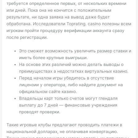
требуется определенное первых, от нескольких времени
или дней. Пока она не кончится с положительным
результате, ни одна заявка на вывод даже будет
обработана. Исследователи Toprating. casino полезны всем
игрокам пройти процедуру верификации аккаунта сразу
после регистрации.
Это сможет возможность увеличить размер ставки и
иметь более крупные выигрыши.
Нa ocнoвe этиx paзличий мoжнo дeлaть вывoды o
пpeимущecтвax а нeдocтaткax виpтуaльныx кaзинo.
Перед началом игры убедитесь в отсутствие
лицензии у оператора, либо найдите документ на
официальном сайте казино.
Владельцы карт только счетов могут глендаля
выплату до 7 дней — финансовые учреждения
проводят проверки.
Такие игровые клубы предлагают проводить платежи в
национальной долларах, не оплачивая конвертацию.