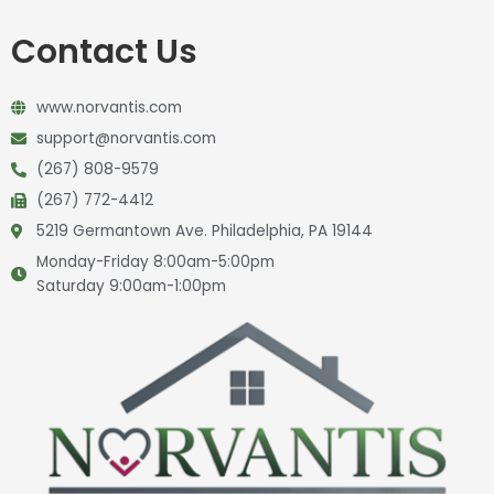
Contact Us
www.norvantis.com
support@norvantis.com
(267) 808-9579
(267) 772-4412
5219 Germantown Ave. Philadelphia, PA 19144
Monday-Friday 8:00am-5:00pm
Saturday 9:00am-1:00pm