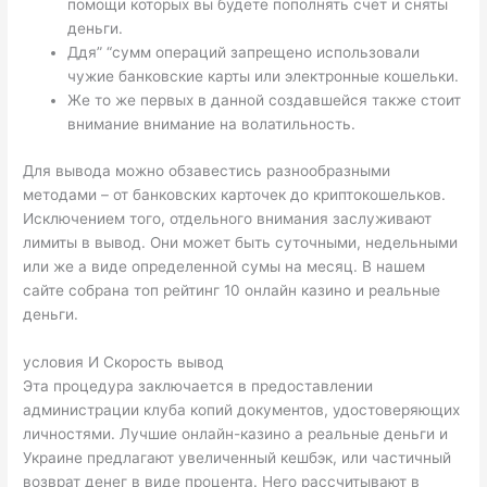
помощи которых вы будете пополнять счет и сняты
деньги.
Ддя” “сумм операций запрещено использовали
чужие банковские карты или электронные кошельки.
Же то же первых в данной создавшейся также стоит
внимание внимание на волатильность.
Для вывода можно обзавестись разнообразными
методами – от банковских карточек до криптокошельков.
Исключением того, отдельного внимания заслуживают
лимиты в вывод. Они может быть суточными, недельными
или же а виде определенной сумы на месяц. В нашем
сайте собрана топ рейтинг 10 онлайн казино и реальные
деньги.
условия И Скорость вывод
Эта процедура заключается в предоставлении
администрации клуба копий документов, удостоверяющих
личностями. Лучшие онлайн-казино а реальные деньги и
Украине предлагают увеличенный кешбэк, или частичный
возврат денег в виде процента. Него рассчитывают в