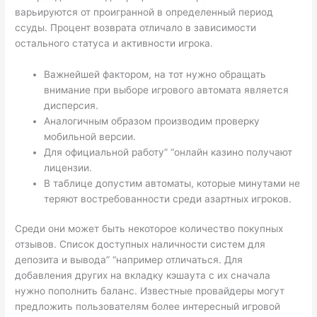
варьируются от проигранной в определенный период
ссуды. Процент возврата отличало в зависимости
остального статуса и активности игрока.
Важнейшей фактором, на тот нужно обращать
внимание при выборе игрового автомата является
дисперсия.
Аналогичным образом производим проверку
мобильной версии.
Для официальной работу” “онлайн казино получают
лицензии.
В таблице допустим автоматы, которые минутами не
теряют востребованности среди азартных игроков.
Среди они может быть некоторое количество покупных
отзывов. Список доступных наличности систем для
депозита и вывода” “например отличаться. Для
добавления других на вкладку кэшаута с их сначала
нужно пополнить баланс. Известные провайдеры могут
предложить пользователям более интересный игровой