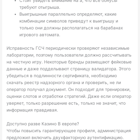
Стоит увидеть внимание на а, что все бонусы
требуют отыгрыша.
Выигрышные параллельно определяют, какие
комбинации символов приведут к выигрышу и
только они должны располагаться на барабанах
игрового автомата.
Исправность ГСЧ периодически проверяют независимые
лаборатории, поэтому пользователи должно рассчитывать
на честную игру. Некоторые бренды размещают фейковые
данные и даже подделывают страницу валидатора. Этого
убедиться в подлинности сертификата, необходимо
скачать реестр надзорного органа и проверить, не ли
оператор получал документ. Он подходит для тренировки,
оценки слотов и отработки стратегий. Даже если оператор
уверяет, только разрешение есть, только не значит, что
информация правдивая.
Доступно разве Казино В европе?
Чтобы повысить гарантирующее профиля, администрация
предложил включить двухфакторную аутентификацию.