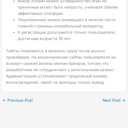
Выбор онлайн казино усовершенство игры на
приличные может быть непросто, учитывая обилие
эффективных платформ.
Лицензионные казино размещают в нижняя части
главной страницы кликабельный валидатор.
К регистрации допускаются только пользователи,
достигшие возраста 18 лет.
Тайтлы появляются в каталоге сразу после анонса
провайдера. На мошеннических сайтах пользователи не
возьмут свежие релизы мелких брендов, потому что
разработчики не сотрудничают с нелегальными казино.
Администрация устанавливает предельный размер
вознаграждения, лимит на выигрыш только вывод.
←
Previous Post
Next Post
→