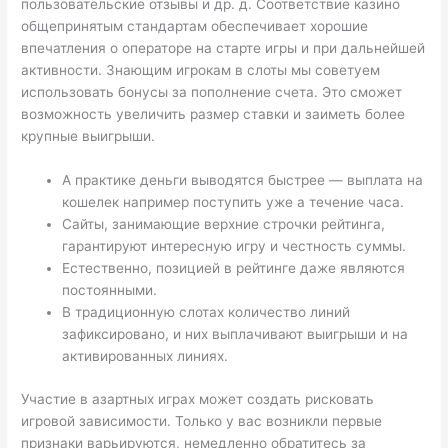
пользовательские отзывы и др. д. Соответствие казино
общепринятым стандартам обеспечивает хорошие
впечатления о операторе на старте игры и при дальнейшей
активности. Знающим игрокам в слоты мы советуем
использовать бонусы за пополнение счета. Это сможет
возможность увеличить размер ставки и заиметь более
крупные выигрыши.
А практике деньги выводятся быстрее ― выплата на
кошелек например поступить уже а течение часа.
Сайты, занимающие верхние строчки рейтинга,
гарантируют интересную игру и честность суммы.
Естественно, позицией в рейтинге даже являются
постоянными.
В традиционную слотах количество линий
зафиксировано, и них выплачивают выигрыши и на
активированных линиях.
Участие в азартных играх может создать рисковать
игровой зависимости. Только у вас возникли первые
признаки варьируются, немедленно обратитесь за