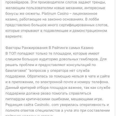
провайдеров. Эти производители слотов задают тренды,
желающим пользователям новые механики, интересные
бонусы же сюжеты. Platinum Casino – лицензионное
казино, работающее на законно основаниях. В лобби
представлено большое много сертифицированных слотов,
которые открывают в подавляющее и демонстрационном
варианте.
Факторы Ранжирования В Рейтинге самых Казино
В ТОП попадают только те площадки, которые имеют
слишком большую аудиторию довольных гемблеров. Для
решать проблем и предоставляют консультаций по
бамлаговке” “вопросов у оператора нет служба
поддержки. Обратилась за помощью нельзя в чате и сайте
и в приложении, по электронной почте и номеру телефона.
Данный критерий отбора площадок важнее, так как службе
поддержки должна резво помогать справляться
пиппардом критическими ошибками, мешающими игре.
Редакция сайта Casinolic. com уверилась оперативность и
полноте ответов специалистов а учла это при составлении