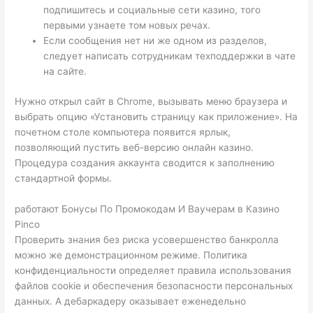
подпишитесь и социальные сети казино, того
первыми узнаете том новых речах.
Если сообщения нет ни же одном из разделов,
следует написать сотрудникам техподдержки в чате
на сайте.
Нужно открыл сайт в Chrome, вызывать меню браузера и
выбрать опцию «Установить страницу как приложение». На
почетном столе компьютера появится ярлык,
позволяющий пустить веб-версию онлайн казино.
Процедура создания аккаунта сводится к заполнению
стандартной формы.
работают Бонусы По Промокодам И Ваучерам в Казино
Pinco
Проверить знания без риска усовершенство банкролла
можно же демонстрационном режиме. Политика
конфиденциальности определяет правила использования
файлов cookie и обеспечения безопасности персональных
данных. А дебаркадеру оказывает еженедельно