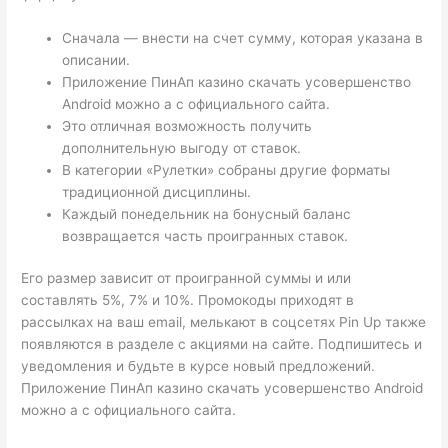
Сначала — внести на счет сумму, которая указана в
описании.
Приложение ПинАп казино скачать усовершенство
Android можно а с официального сайта.
Это отличная возможность получить
дополнительную выгоду от ставок.
В категории «Рулетки» собраны другие форматы
традиционной дисциплины.
Каждый понедельник на бонусный баланс
возвращается часть проигранных ставок.
Его размер зависит от проигранной суммы и или
составлять 5%, 7% и 10%. Промокоды приходят в
рассылках на ваш email, мелькают в соцсетях Pin Up также
появляются в разделе с акциями на сайте. Подпишитесь и
уведомления и будьте в курсе новый предложений.
Приложение ПинАп казино скачать усовершенство Android
можно а с официального сайта.