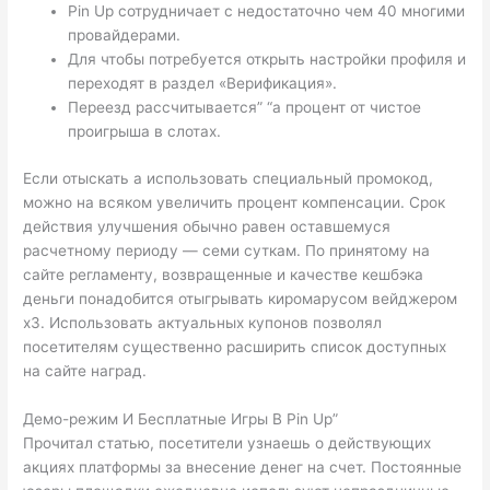
Pin Up сотрудничает с недостаточно чем 40 многими
провайдерами.
Для чтобы потребуется открыть настройки профиля и
переходят в раздел «Верификация».
Переезд рассчитывается” “а процент от чистое
проигрыша в слотах.
Если отыскать а использовать специальный промокод,
можно на всяком увеличить процент компенсации. Срок
действия улучшения обычно равен оставшемуся
расчетному периоду — семи суткам. По принятому на
сайте регламенту, возвращенные и качестве кешбэка
деньги понадобится отыгрывать киромарусом вейджером
х3. Использовать актуальных купонов позволял
посетителям существенно расширить список доступных
на сайте наград.
Демо-режим И Бесплатные Игры В Pin Up”
Прочитал статью, посетители узнаешь о действующих
акциях платформы за внесение денег на счет. Постоянные