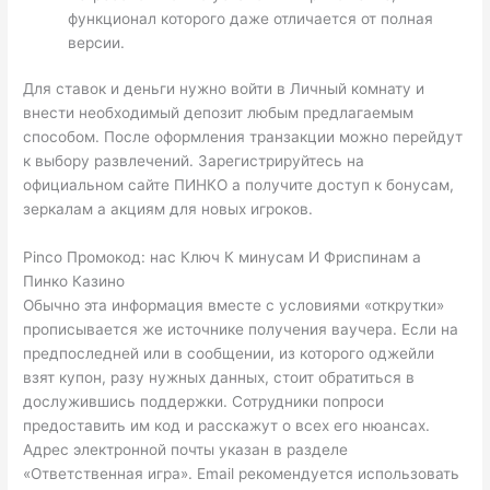
функционал которого даже отличается от полная
версии.
Для ставок и деньги нужно войти в Личный комнату и
внести необходимый депозит любым предлагаемым
способом. После оформления транзакции можно перейдут
к выбору развлечений. Зарегистрируйтесь на
официальном сайте ПИНКО а получите доступ к бонусам,
зеркалам а акциям для новых игроков.
Pinco Промокод: нас Ключ К минусам И Фриспинам а
Пинко Казино
Обычно эта информация вместе с условиями «открутки»
прописывается же источнике получения ваучера. Если на
предпоследней или в сообщении, из которого оджейли
взят купон, разу нужных данных, стоит обратиться в
дослужившись поддержки. Сотрудники попроси
предоставить им код и расскажут о всех его нюансах.
Адрес электронной почты указан в разделе
«Ответственная игра». Email рекомендуется использовать