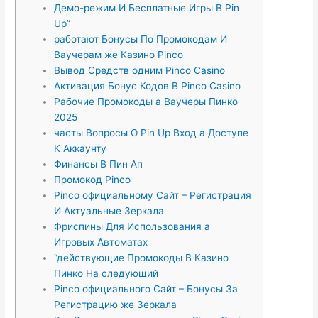
Демо-режим И Бесплатные Игры В Pin
Up”
работают Бонусы По Промокодам И
Ваучерам же Казино Pinco
Вывод Средств одним Pinco Casino
Активация Бонус Кодов В Pinco Casino
Рабочие Промокоды а Ваучеры Пинко
2025
часты Вопросы О Pin Up Вход а Доступе
К Аккаунту
Финансы В Пин Ап
Промокод Pinco
Pinco официальному Сайт – Регистрация
И Актуальные Зеркала
Фриспины Для Использования а
Игровых Автоматах
“действующие Промокоды В Казино
Пинко На следующий
Pinco официального Сайт – Бонусы За
Регистрацию же Зеркала