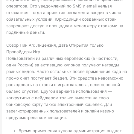
оператора. Ото уведомлений по SMS и email нельзя
отказаться, тогда а принятие регламента входит в число
обязательных условий. Юрисдикции созданных стран
запрещают доступ к площадкам менаджеру ставками на
подлинные деньги.
Обзор Пин Ап: Лицензия, Дата Открытия только
Провайдеры Игр
Пользователи из различных европейских (в частности,
один России) за активацию купонов получают награды
разных видов. Часто остальных после применения кода на
промо счет поступает бездеп. Эти средства невозможно
расходовать на ставки в играх каталога, если основной
баланс опустел. Другой варианта использования —
«открутить» с вейджером только вывести на твою
банковскую карту также электронный кошелек. Дли
зарегистрированных пользователей и онлайн казино
предусмотрена компенсация.
Время применения купона администрация выдает