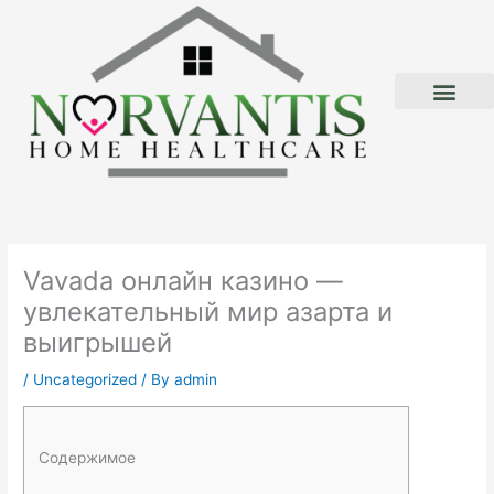
Skip
to
content
Vavada онлайн казино —
увлекательный мир азарта и
выигрышей
/
Uncategorized
/ By
admin
Содержимое