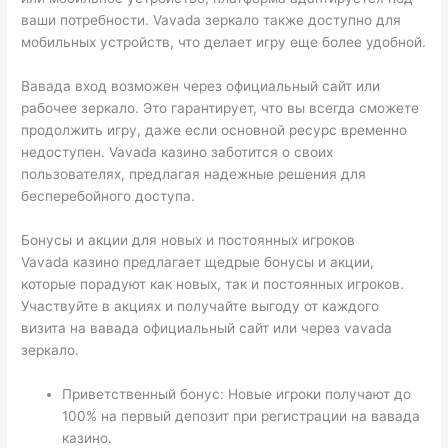
ваши потребности. Vavada зеркало также доступно для
мобильных устройств, что делает игру еще более удобной.
Вавада вход возможен через официальный сайт или
рабочее зеркало. Это гарантирует, что вы всегда сможете
продолжить игру, даже если основной ресурс временно
недоступен. Vavada казино заботится о своих
пользователях, предлагая надежные решения для
бесперебойного доступа.
Бонусы и акции для новых и постоянных игроков
Vavada казино предлагает щедрые бонусы и акции,
которые порадуют как новых, так и постоянных игроков.
Участвуйте в акциях и получайте выгоду от каждого
визита на вавада официальный сайт или через vavada
зеркало.
Приветственный бонус: Новые игроки получают до
100% на первый депозит при регистрации на вавада
казино.