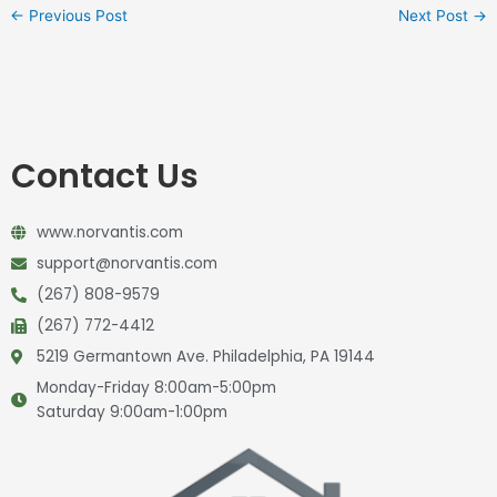
←
Previous Post
Next Post
→
Contact Us
www.norvantis.com
support@norvantis.com
(267) 808-9579
(267) 772-4412
5219 Germantown Ave. Philadelphia, PA 19144
Monday-Friday 8:00am-5:00pm
Saturday 9:00am-1:00pm