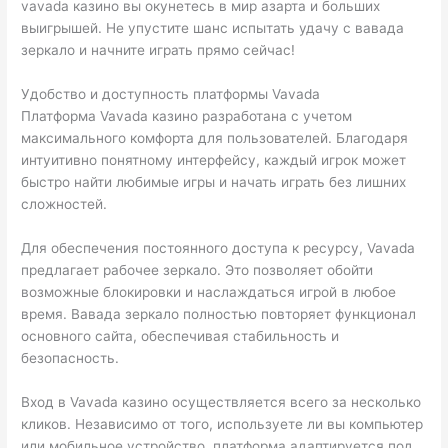
vavada казино вы окунетесь в мир азарта и больших
выигрышей. Не упустите шанс испытать удачу с вавада
зеркало и начните играть прямо сейчас!
Удобство и доступность платформы Vavada
Платформа Vavada казино разработана с учетом
максимального комфорта для пользователей. Благодаря
интуитивно понятному интерфейсу, каждый игрок может
быстро найти любимые игры и начать играть без лишних
сложностей.
Для обеспечения постоянного доступа к ресурсу, Vavada
предлагает рабочее зеркало. Это позволяет обойти
возможные блокировки и наслаждаться игрой в любое
время. Вавада зеркало полностью повторяет функционал
основного сайта, обеспечивая стабильность и
безопасность.
Вход в Vavada казино осуществляется всего за несколько
кликов. Независимо от того, используете ли вы компьютер
или мобильное устройство, платформа адаптируется под