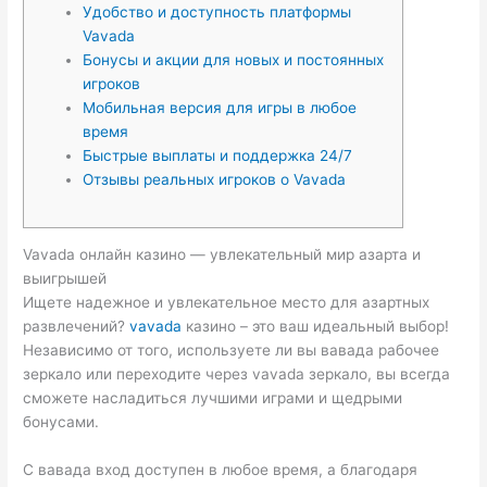
Удобство и доступность платформы
Vavada
Бонусы и акции для новых и постоянных
игроков
Мобильная версия для игры в любое
время
Быстрые выплаты и поддержка 24/7
Отзывы реальных игроков о Vavada
Vavada онлайн казино — увлекательный мир азарта и
выигрышей
Ищете надежное и увлекательное место для азартных
развлечений?
vavada
казино – это ваш идеальный выбор!
Независимо от того, используете ли вы вавада рабочее
зеркало или переходите через vavada зеркало, вы всегда
сможете насладиться лучшими играми и щедрыми
бонусами.
С вавада вход доступен в любое время, а благодаря